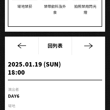
場地禁菸
禁帶飲料及外
拍照禁用閃光
食
燈
回列表
Slumberland
夢
鄉：
2025.01.19 (SUN)
陳
18:00
修
澤
專
演出者
場
DAY6
演
出
場地
－