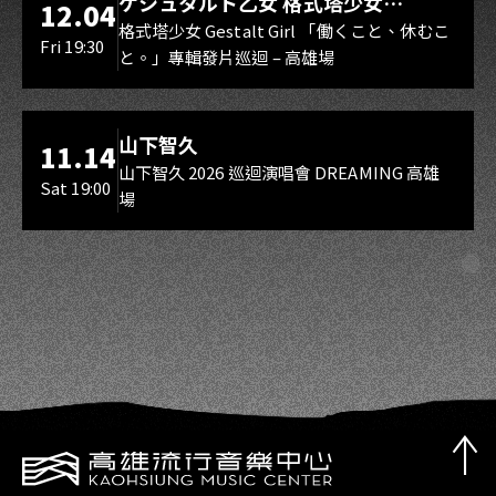
ゲシュタルト乙女 格式塔少女
12.04
Gestalt Girl
格式塔少女 Gestalt Girl 「働くこと、休むこ
Fri 19:30
と。」專輯發片巡迴 – 高雄場
海音館
山下智久
11.14
山下智久 2026 巡迴演唱會 DREAMING 高雄
Sat 19:00
場