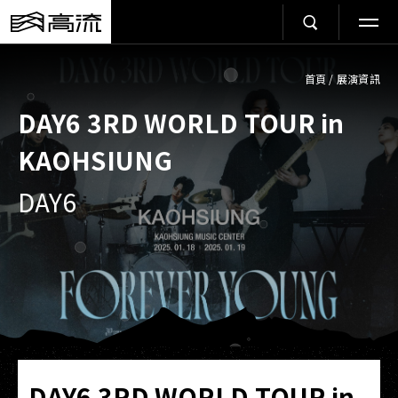
首頁
/
展演資訊
DAY6 3RD WORLD TOUR
in
KAOHSIUNG
DAY6
DAY6 3RD WORLD TOUR
in