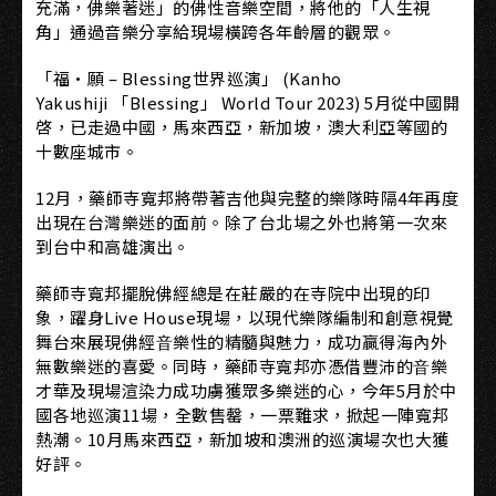
充滿，佛樂著迷」的佛性音樂空間，將他的「人生視
角」通過音樂分享給現場橫跨各年齡層的觀眾。
「福·願 – Blessing世界巡演」 (Kanho
Yakushiji 「Blessing」 World Tour 2023) 5月從中國開
啓，已走過中國，馬來西亞，新加坡，澳大利亞等國的
十數座城市。
12月，藥師寺寬邦將帶著吉他與完整的樂隊時隔4年再度
出現在台灣樂迷的面前。除了台北場之外也將第一次來
到台中和高雄演出。
藥師寺寬邦擺脫佛經總是在莊嚴的在寺院中出現的印
象，躍身Live House現場，以現代樂隊編制和創意視覺
舞台來展現佛經⾳樂性的精髓與魅力，成功贏得海內外
無數樂迷的喜愛。同時，藥師寺寬邦亦憑借豐沛的⾳樂
才華及現場渲染力成功虜獲眾多樂迷的心，今年5月於中
國各地巡演11場，全數售罄，一票難求，掀起一陣寬邦
熱潮。10月馬來西亞，新加坡和澳洲的巡演場次也大獲
好評。