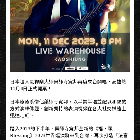
日本超人氣禪樂大師藥師寺寬邦再度來台開唱，高雄站
11月4日正式開票！
日本療癒系僧侶藥師寺寬邦，以半誦半唱並配以和聲的
⽅式演繹佛經，創新獨特的表演視頻在各大社交媒體上
迅速走紅。
踏入2023的下半年，藥師寺寬邦全新的《福·願 –
Blessing》2023世界巡演將來到台灣，再次打造「法喜