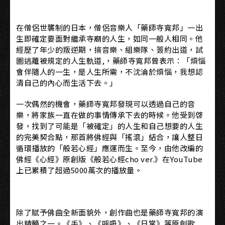
在僧侶世襲制的日本，僧侶音樂人「藥師寺寬邦」一出
生即確定要面對繼承寺廟的人生，如同一般人相同。他
經歷了年少的叛逆期，搞音樂、組樂隊、簽約出道，試
圖逃離被規定的人生軌道,，藥師寺寬邦曾表示：「煩惱
會伴隨人的一生，是人生所需，不沈淪於煩惱，我想認
清自己的內心而生活下去。」
一次偶然的機會，藥師寺寬邦發現可以透過自己的音
樂，將家族一直在做的事情傳承下去的時候。他受到啓
發，找到了可能是「被確定」的人生和自己想要的人生
的完美契合點，那首將佛經與「搖滾」結合，讓人整日
循環播放的「般若心經」應運而生。至今，由他改編的
佛經《心經》原創版《般若心經cho ver.》在YouTube
上已累積了超過5000萬次的播放量。
除了賦予佛曲全新面貌外，創作曲也是藥師寺寬邦的演
出精髓之一。《手》、《呼吸》、《日常》等原創歌