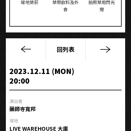
場地禁菸
禁帶飲料及外
拍照禁用閃光
食
燈
回列表
2024
你
吸
2023.12.11 (MON)
到
20:00
我
空
氣
演出者
了
藥師寺寬邦
/
無
場地
妄
LIVE WAREHOUSE 大庫