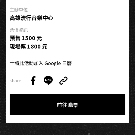
合
作
主辦單位
社、
高雄流行音樂中心
午
票價資訊
夜
預售 1500 元
乒
現場票 1800 元
乓、
DYGL
/
將此活動加入 Google 日曆
高
雄
share:
Copy
Share
Share
Copy
Link
on
on
Link
Facebook
LINE
前往購票