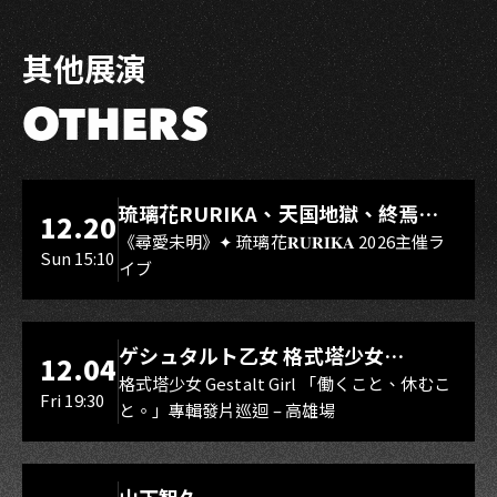
其他展演
OTHERS
LIVE WAREHOUSE 小庫
琉璃花RURIKA、天国地獄、終焉
12.20
Rebirth、DUALIA、無我夢中、花奏
《尋愛未明》✦ 琉璃花𝐑𝐔𝐑𝐈𝐊𝐀 2026主催ラ
Sun 15:10
イブ
スマイル（O.A.）
LIVE WAREHOUSE 小庫
ゲシュタルト乙女 格式塔少女
12.04
Gestalt Girl
格式塔少女 Gestalt Girl 「働くこと、休むこ
Fri 19:30
と。」專輯發片巡迴 – 高雄場
海音館