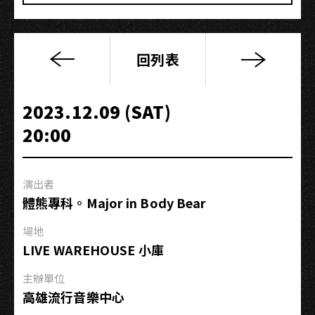
回列表
TRASH《Holy
Trip!
精
2023.12.09 (SAT)
神
20:00
時
光
屋》
演出者
高
體熊專科。Major in Body Bear
雄
演
場地
唱
LIVE WAREHOUSE 小庫
會
主辦單位
高雄流行音樂中心