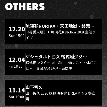
OTHERS
LIVE WAREHOUSE 小庫
琉璃花RURIKA、天国地獄、終焉
12.20
Rebirth、DUALIA、無我夢中、花奏
《尋愛未明》✦ 琉璃花𝐑𝐔𝐑𝐈𝐊𝐀 2026主催ラ
Sun 15:10
イブ
スマイル（O.A.）
LIVE WAREHOUSE 小庫
ゲシュタルト乙女 格式塔少女
12.04
Gestalt Girl
格式塔少女 Gestalt Girl 「働くこと、休むこ
Fri 19:30
と。」專輯發片巡迴 – 高雄場
海音館
山下智久
11.14
山下智久 2026 巡迴演唱會 DREAMING 高雄
Sat 19:00
場