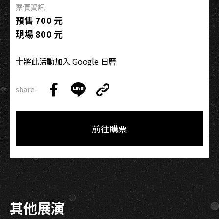
票價資訊
預售 700 元
現場 800 元
將此活動加入 Google 日曆
share:
Copy
Share
Share
Copy
Link
on
on
Link
Facebook
LINE
前往購票
其他展演