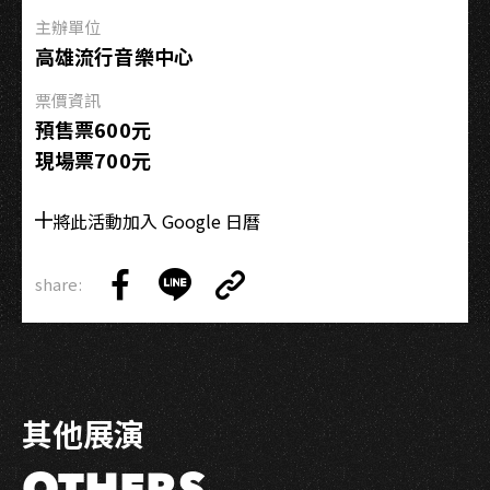
主辦單位
高雄流行音樂中心
票價資訊
預售票600元
現場票700元
將此活動加入 Google 日曆
share:
Copy
Share
Share
Copy
Link
on
on
Link
Facebook
LINE
其他展演
OTHERS