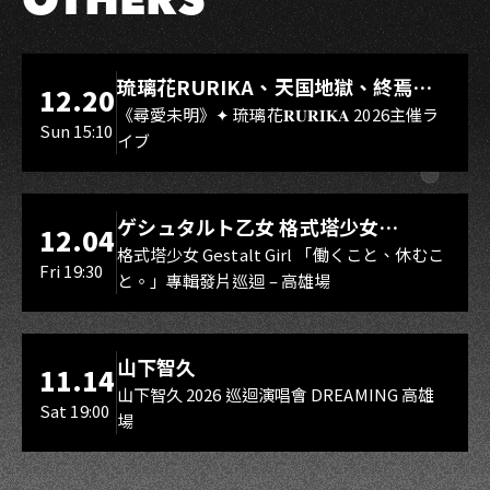
LIVE WAREHOUSE 小庫
琉璃花RURIKA、天国地獄、終焉
12.20
Rebirth、DUALIA、無我夢中、花奏
《尋愛未明》✦ 琉璃花𝐑𝐔𝐑𝐈𝐊𝐀 2026主催ラ
Sun 15:10
イブ
スマイル（O.A.）
LIVE WAREHOUSE 小庫
ゲシュタルト乙女 格式塔少女
12.04
Gestalt Girl
格式塔少女 Gestalt Girl 「働くこと、休むこ
Fri 19:30
と。」專輯發片巡迴 – 高雄場
海音館
山下智久
11.14
山下智久 2026 巡迴演唱會 DREAMING 高雄
Sat 19:00
場