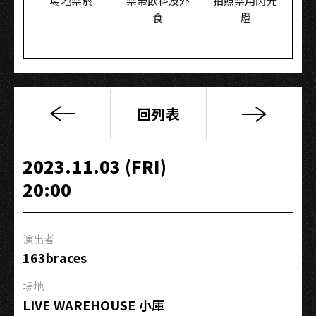
場地禁菸
禁帶飲料及外
拍照禁用閃光
食
燈
回列表
超
級
邊
2023.11.03 (FRI)
Super
20:00
Band
演
唱
演出者
會
163braces
場地
LIVE WAREHOUSE 小庫