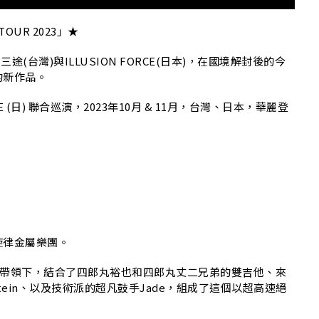
TOUR 2023」★
恆月三途(台灣)與ILLUSION FORCE(日本)，在國境解封後的今
的新作品。
 FORCE (日) 聯合巡演，2023年10月 & 11月，台灣、日本，華麗登
旋律金屬樂團。
亢嗓音帶領下，結合了四郎丸裕也和四郎丸丈二兄弟的雙吉他、來
nstein、以及技術派的超凡鼓手Jade，組成了這個以超高速絕