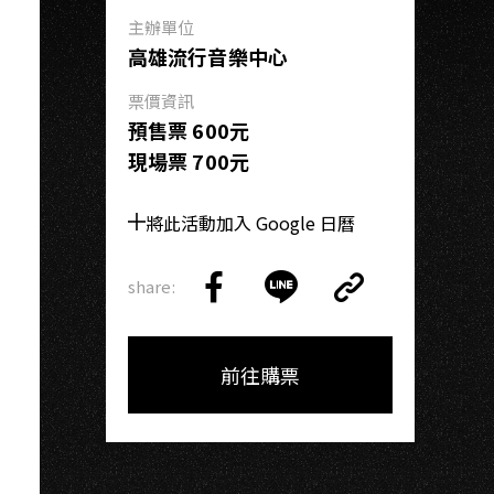
主辦單位
高雄流行音樂中心
票價資訊
預售票 600元
現場票 700元
將此活動加入 Google 日曆
share:
Copy
Share
Share
Copy
Link
on
on
Link
Facebook
LINE
前往購票