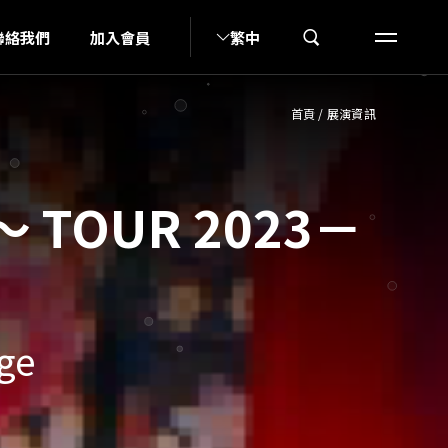
H
聯絡我們
加入會員
繁中
首頁
/
展演資訊
～ TOUR 2023－
ge