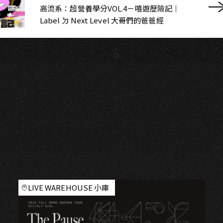
I
高流系：超營養學分VOL.4－嘻遊歷險記｜
Label ㄉ Next Level 大哥們的爸爸經
LIVE WAREHOUSE 小庫