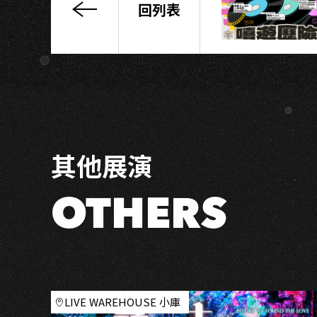
S
回列表
旺
福
《福
搖
直
上》
巡
迴
其他展演
演
唱
會
OTHERS
–
高
雄
場
LIVE WAREHOUSE 小庫