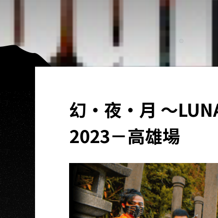
幻‧夜‧月 ～LUNAR
2023－高雄場