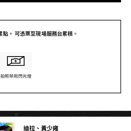
員累點，​ 可憑票至現場服務台累積。
拍照禁用閃光燈
迪拉、黃少雍