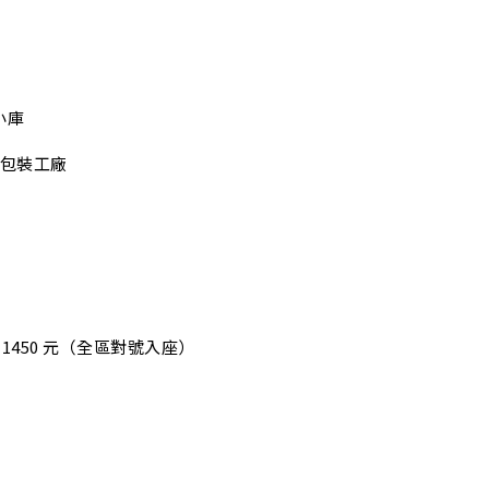
 小庫
棟 包裝工廠
區 1450 元（全區對號入座）