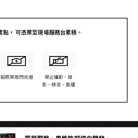
O
員累點，​ 可憑票至現場服務台累積。
拍照禁用閃光燈
禁止攝影、錄
影、錄音、直播