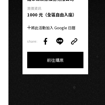
票價資訊
1000 元（全區自由入座）
將此活動加入 Google 日曆
share:
Copy
Share
Share
Copy
Link
on
on
Link
Facebook
LINE
前往購票