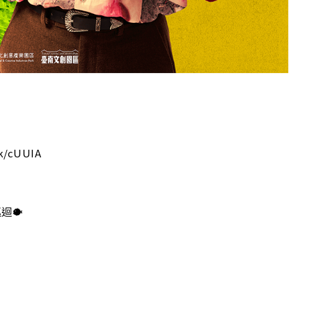
O
k/cUUIA
迴🐡