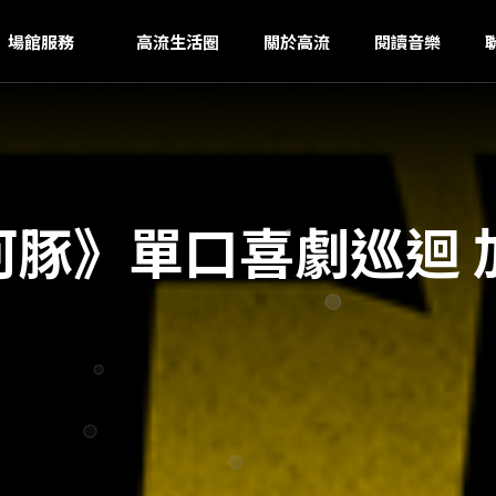
I
ｚ
場館服務
高流生活圈
關於高流
閱讀音樂
《河豚》單口喜劇巡迴 