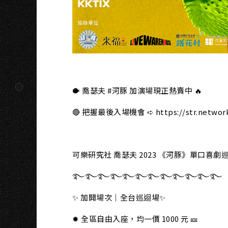
A
🐡 喬瑟夫 #河豚 加演場現正熱賣中 🔥
🔴 把握最後入場機會 ➪ https://str.networ
⠀
可樂研究社 喬瑟夫 2023 《河豚》單口喜劇巡
࿐࿐࿐࿐࿐࿐࿐࿐࿐࿐࿐࿐
✨ 加開場次｜全台巡迴場✨
✹ 全區自由入座，均一價 1000 元 🎫