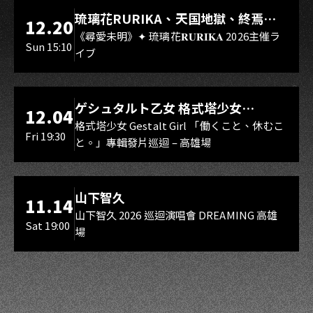
LIVE WAREHOUSE 小庫
琉璃花RURIKA、天国地獄、終焉
12.20
Rebirth、DUALIA、無我夢中、花奏
《尋愛未明》✦ 琉璃花𝐑𝐔𝐑𝐈𝐊𝐀 2026主催ラ
Sun 15:10
イブ
スマイル（O.A.）
LIVE WAREHOUSE 小庫
ゲシュタルト乙女 格式塔少女
12.04
Gestalt Girl
格式塔少女 Gestalt Girl 「働くこと、休むこ
Fri 19:30
と。」專輯發片巡迴 – 高雄場
海音館
山下智久
11.14
山下智久 2026 巡迴演唱會 DREAMING 高雄
Sat 19:00
場