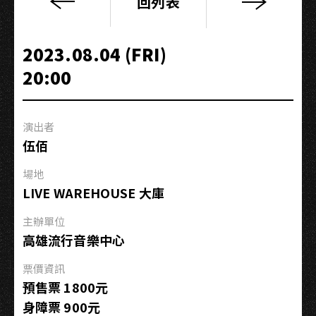
回列表
今
夜
伍
2023.08.04 (FRI)
佰
20:00
10
演出者
伍佰
場地
LIVE WAREHOUSE 大庫
主辦單位
高雄流行音樂中心
票價資訊
預售票 1800元
身障票 900元