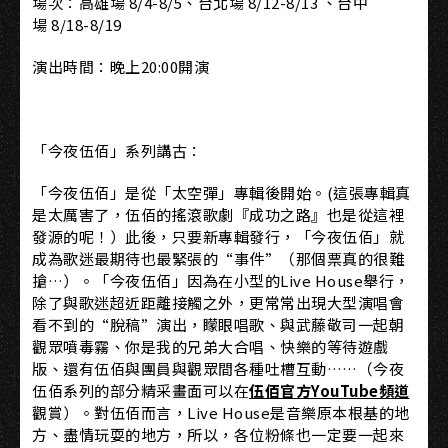
場次：高雄場 8/4-8/5、台北場 8/12-8/13 、台中
場 8/18-8/19
演出時間：晚上20:00開演
「今夜伍佰」系列講古：
「今夜伍佰」是從「太空彈」專輯後開始。(這張專輯真
是太厲害了，伍佰的搖滾歌劇『成功之路』也是從這裡
發源的呢！）此後，只要新專輯發行，「今夜伍佰」就
成為歌迷最期待也最緊張的“事件”（那個票真的很難
搶…）。「今夜伍佰」因為在小型的Live House舉行，
除了與歌迷超近距離接觸之外，更常常出現大型演唱會
看不到的“脫稿”演出，矇眼唱歌、與武藤敬司一起朝
觀眾噴毒霧、你是我的兄弟大合唱、快樂的等待遊戲
版、還有伍佰與團員與觀眾間各種吐槽互動……（今夜
伍佰系列的部分精采畫面可以在
伍佰官方YouTube頻道
觀賞）。對伍佰而言，Live House是音樂原本根基的地
方、盡情玩耍的地方，所以，各位粉條也一定要一起來