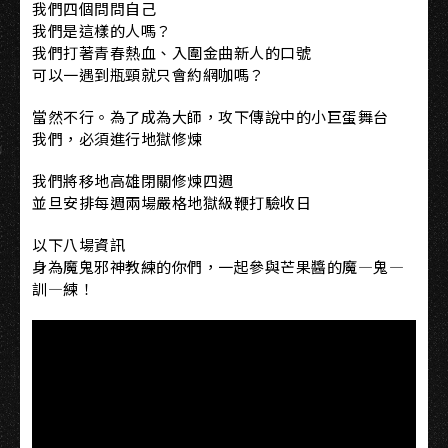
我們四個問問自己
我們是這樣的人嗎？
我們打著青春熱血、入圍金曲新人的口號
可以一遇到瓶頸就只會約網咖嗎？
當然不行。為了成為大師，攻下傳說中的小巨蛋舞台
我們，必須進行地獄修煉
我們將移地高雄閉關修煉四週
並旦安排每週兩場嚴格地獄級鞭打驗收日
以下八場資訊
身為魔鬼邪神教練的你們，一起參與芒果醬的魔—鬼—
訓—練！