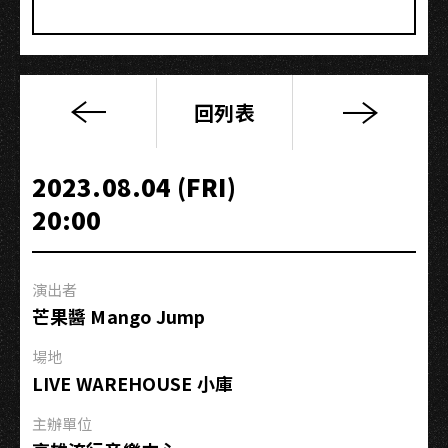
回列表
芒
の
大
2023.08.04 (FRI)
師
20:00
之
路：
小
演出者
巨
芒果醬 Mango Jump
蛋
特
場地
訓
LIVE WAREHOUSE 小庫
班
——
主辦單位