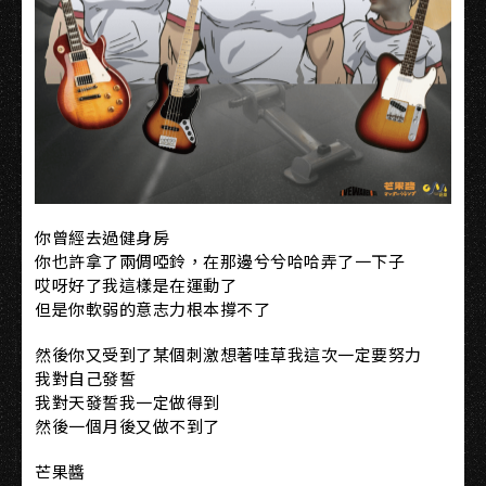
你曾經去過健身房
你也許拿了兩倜啞鈴，在那邊兮兮哈哈弄了一下子
哎呀好了我這樣是在運動了
但是你軟弱的意志力根本撐不了
然後你又受到了某個刺激想著哇草我這次一定要努力
我對自己發誓
我對天發誓我一定做得到
然後一個月後又做不到了
芒果醬