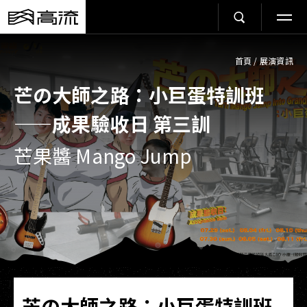
首頁
/
展演資訊
芒の大師之路：小巨蛋特訓班
——成果驗收日 第三訓
芒果醬 Mango Jump
芒の大師之路：小巨蛋特訓班