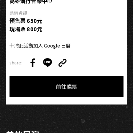
成
高雄流行音樂中心
果
票價資訊
驗
預售票 650元
收
現場票 800元
日
第
四
將此活動加入 Google 日曆
訓
share:
Copy
Share
Share
Copy
Link
on
on
Link
Facebook
LINE
前往購票