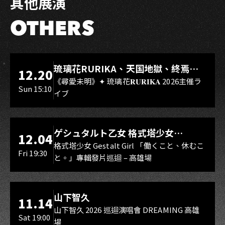
其他展演
OTHERS
LIVE WAREHOUSE 小庫
琉璃花RURIKA、天国地獄、終焉
12.20
Rebirth、DUALIA、無我夢中、花奏
《尋愛未明》✦ 琉璃花𝐑𝐔𝐑𝐈𝐊𝐀 2026主催ラ
Sun 15:10
イブ
スマイル（O.A.）
LIVE WAREHOUSE 小庫
ゲシュタルト乙女 格式塔少女
12.04
Gestalt Girl
格式塔少女 Gestalt Girl 「働くこと、休むこ
Fri 19:30
と。」專輯發片巡迴 – 高雄場
海音館
山下智久
11.14
山下智久 2026 巡迴演唱會 DREAMING 高雄
Sat 19:00
場