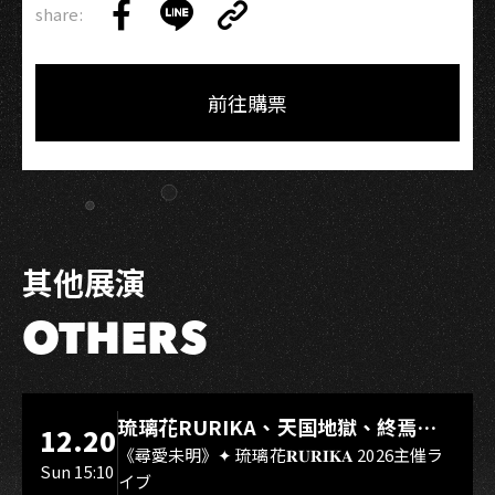
share:
Copy
Share
Share
Copy
Link
on
on
Link
Facebook
LINE
前往購票
其他展演
OTHERS
LIVE WAREHOUSE 小庫
琉璃花RURIKA、天国地獄、終焉
12.20
Rebirth、DUALIA、無我夢中、花奏
《尋愛未明》✦ 琉璃花𝐑𝐔𝐑𝐈𝐊𝐀 2026主催ラ
Sun 15:10
イブ
スマイル（O.A.）