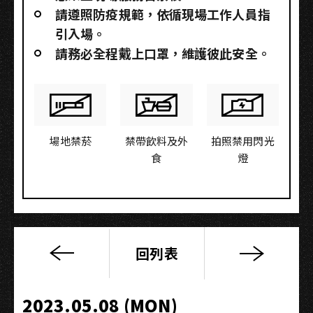
請遵照防疫規範，依循現場工作人員指
引入場。
請務必全程戴上口罩，維護彼此安全。
場地禁菸
禁帶飲料及外
拍照禁用閃光
食
燈
回列表
深
夜
音
2023.05.08 (MON)