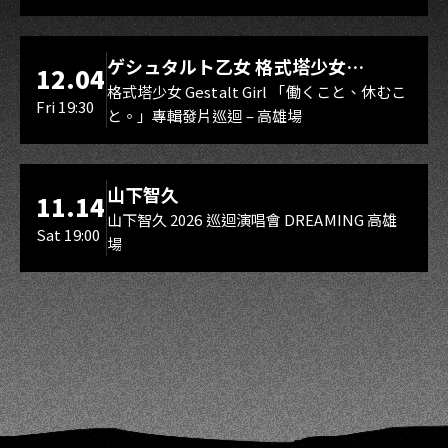
LIVE WAREHOUSE 小庫
ゲシュタルト乙女 格式塔少女
12.04
Gestalt Girl
格式塔少女 Gestalt Girl 「働くこと、休むこ
Fri 19:30
と。」專輯發片巡迴 – 高雄場
海音館
山下智久
11.14
山下智久 2026 巡迴演唱會 DREAMING 高雄
Sat 19:00
場