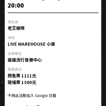
樂
20:00
讀
譜
會
演出者
老王樂隊
場地
LIVE WAREHOUSE 小庫
主辦單位
高雄流行音樂中心
票價資訊
預售票 1111元
現場票 1300元
將此活動加入 Google 日曆