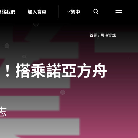
S
聯絡我們
加入會員
繁中
首頁
/
展演資訊
go！搭乘諾亞方舟
志