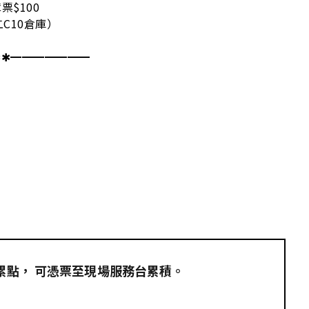
H
票$100
二C10倉庫）
✱✱━━━━━━━
員累點，​ 可憑票至現場服務台累積。