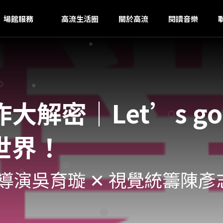
ｚ
場館服務
高流生活圈
關於高流
閱讀音樂
大解密｜Let’s 
世界！
導演吳育璇 ✕ 視覺統籌陳彥