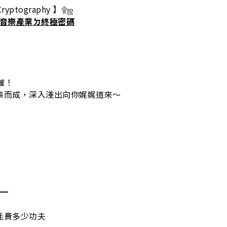
ptography 】۩ஜ
開音樂產業ㄉ終極密碼
催！
集而成，深入淺出向你娓娓道來～
━━
耗費多少功夫