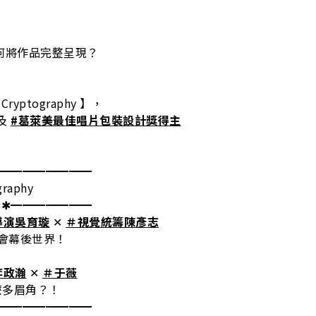
何將作品完整呈現？
yptography 】，
及
#葛萊美最佳唱片包裝設計獎得主
━━━━━━━━━
raphy
✱✱━━━━━━━
導演吳育璇
✕
＃視覺統籌陳彥志
唱會幕後世界！
李政瀚
✕
＃于薇
麼多眉角？！
━━━━━━━━━