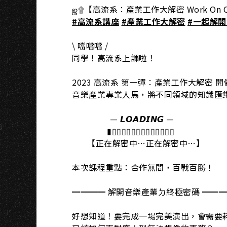
H
ஜ۩【高流系：產業工作大解密 Work On Cry
#高流系講座
#產業工作大解密
#一起解
\ 噹噹噹 /
同學！高流系上課啦！
2023 高流系 第一彈：產業工作大解密 開
音樂產業專業人馬，將不同領域的知識匯
​ ​ — 𝙇𝙊𝘼𝘿𝙄𝙉𝙂 —​
​ ​ ▮▯▯▯▯▯▯▯▯▯▯​▯▯​▯​
​ ​ 【正在解密中…正在解密中…】​
本次課程重點：合作無間，百戰百勝！
━━━━ 解開音樂產業ㄉ終極密碼 ━━
好想知道！要完成一場完美演出，會需要