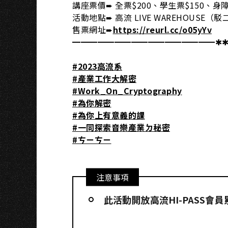
O
講座票價➨ 全票$200、學生票$150、身障
活動地點➨ 高流 LIVE WAREHOUSE（駁
售票網址➨
https://reurl.cc/o05yYv
━━━━━━━━━━━━━━━━━✱
#2023高流系
#產業工作大解密
#Work_On_Cryptography
#為你解密
#為你上有意義的課
#一同探索音樂產業ㄉ秘密
#ㄘㄧㄘㄧ
注意事項
此活動開放高流HI-PASS會