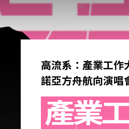
高流系：產業工作大解
諾亞方舟航向演唱