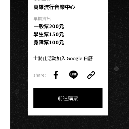
高雄流行音樂中心
票價資訊
一般票200元
學生票150元
身障票100元
將此活動加入 Google 日曆
share:
Copy
Share
Share
Copy
Link
on
on
Link
Facebook
LINE
前往購票