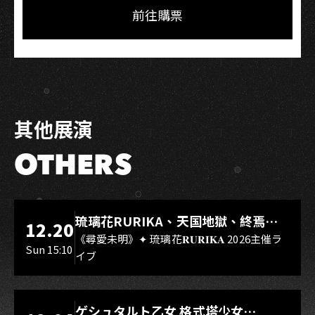
Facebook
LINE
前往購票
其他展演
OTHERS
LIVE WAREHOUSE 小庫
琉璃花RURIKA、天国地獄、終焉
12.20
Rebirth、DUALIA、無我夢中、花奏
《尋愛未明》✦ 琉璃花𝐑𝐔𝐑𝐈𝐊𝐀 2026主催ラ
Sun 15:10
イブ
スマイル（O.A.）
LIVE WAREHOUSE 小庫
ゲシュタルト乙女 格式塔少女