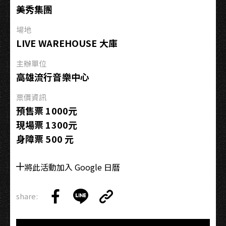
佾
美秀集團
璁
爵
場地
士
LIVE WAREHOUSE 大庫
四
重
主辦單位
奏
高雄流行音樂中心
票價資訊
預售票 1000元
現場票 1300元
身障票 500 元
將此活動加入 Google 日曆
share:
Copy
Share
Share
Copy
Link
on
on
Link