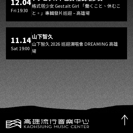
12.04
Gestalt Girl
格式塔少女 Gestalt Girl 「働くこと、休むこ
Fri 19:30
と。」專輯發片巡迴 – 高雄場
海音館
山下智久
11.14
山下智久 2026 巡迴演唱會 DREAMING 高雄
Sat 19:00
場