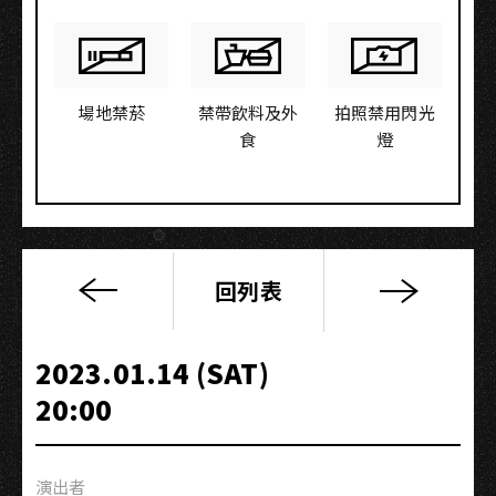
場地禁菸
禁帶飲料及外
拍照禁用閃光
食
燈
回列表
爵
吾
此
2023.01.14 (SAT)
四|
20:00
Tsung
Lin
林
演出者