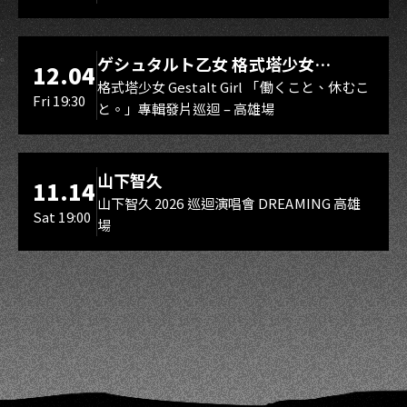
LIVE WAREHOUSE 小庫
ゲシュタルト乙女 格式塔少女
12.04
Gestalt Girl
格式塔少女 Gestalt Girl 「働くこと、休むこ
Fri 19:30
と。」專輯發片巡迴 – 高雄場
海音館
山下智久
11.14
山下智久 2026 巡迴演唱會 DREAMING 高雄
Sat 19:00
場