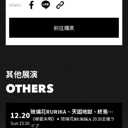
share:
Copy
Share
Share
Copy
Link
on
on
Link
Facebook
LINE
前往購票
其他展演
OTHERS
LIVE WAREHOUSE 小庫
琉璃花RURIKA、天国地獄、終焉
12.20
Rebirth、DUALIA、無我夢中、花奏
《尋愛未明》✦ 琉璃花𝐑𝐔𝐑𝐈𝐊𝐀 2026主催ラ
Sun 15:10
イブ
スマイル（O.A.）