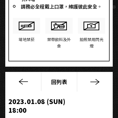
請務必全程戴上口罩，維護彼此安全。
場地禁菸
禁帶飲料及外
拍照禁用閃光
食
燈
回列表
2023
團
結
2023.01.08 (SUN)
英
18:00
雄
會