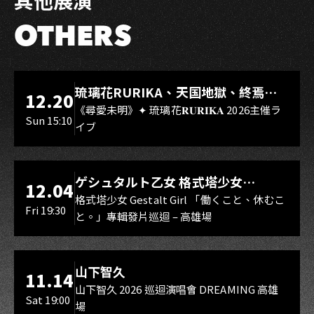
其他展演
OTHERS
LIVE WAREHOUSE 小庫
琉璃花RURIKA、天国地獄、終焉
12.20
Rebirth、DUALIA、無我夢中、花奏
《尋愛未明》✦ 琉璃花𝐑𝐔𝐑𝐈𝐊𝐀 2026主催ラ
Sun 15:10
イブ
スマイル（O.A.）
LIVE WAREHOUSE 小庫
ゲシュタルト乙女 格式塔少女
12.04
Gestalt Girl
格式塔少女 Gestalt Girl 「働くこと、休むこ
Fri 19:30
と。」專輯發片巡迴 – 高雄場
海音館
山下智久
11.14
山下智久 2026 巡迴演唱會 DREAMING 高雄
Sat 19:00
場