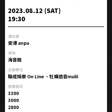
Wild
Kids
2023.08.12 (SAT)
–
19:30
JATAYU
Taiwan
tour
演出者
－
安溥 anpu
Kaohsiung
場地
海音館
主辦單位
聯成娛樂 On Line 、牡蠣造音mulii
票價資訊
3300
3000
2800