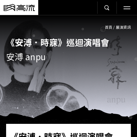
首頁
/
展演資訊
《安溥．時寐》巡迴演唱會
安溥 anpu
《安溥．時寐》巡迴演唱會