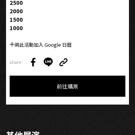
2500
2000
1500
1000
將此活動加入 Google 日曆
share:
Copy
Share
Share
Copy
Link
on
on
Link
Facebook
LINE
前往購票