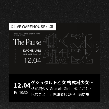
H
LIVE WAREHOUSE 小庫
ゲシュタルト乙女 格式塔少女
12.04
Gestalt Girl
格式塔少女 Gestalt Girl 「働くこと、
Fri 19:30
休むこと。」專輯發片巡迴 – 高雄場