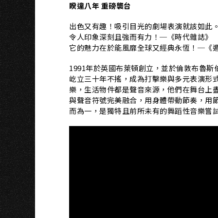
睽違八年 重磅襲台
出色又有趣！吸引目光的劇場表演就該如此
令人印象深刻且強而有力！─《時代雜誌》
它的魅力在於能風靡全球又經典永恆！─《
1991年於英國布萊頓創立，並於倫敦布魯
屹立三十年不搖，成為打擊樂與多元表演形式
樂，生活物件都是聲音來源，他們在舞台上
與聲音符號完美融合，用身體帶動節奏，用節
而為一，是獨特且前所未有的舞蹈性音樂嘗