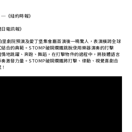
。─《紐約時報》
週日電訊報》
斯伯里劇院預演及愛丁堡集會廳首演後一鳴驚人，表演橫跨全球
結合的典範。STOMP破銅爛鐵跳脫使用樂器演奏的打擊
盡情地跳躍、奔跑、舞蹈，在打擊物件的過程中，將肢體語言
奏激發力量。STOMP破銅爛鐵將打擊、律動、視覺喜劇合
試！