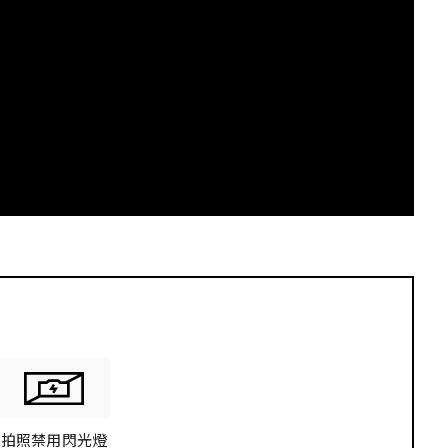
S
拍照禁用閃光燈