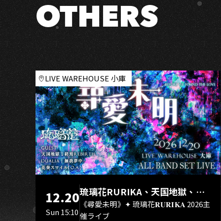
O
OTHERS
LIVE WAREHOUSE 小庫
琉璃花RURIKA、天国地獄、終
12.20
焉Rebirth、DUALIA、無我夢
《尋愛未明》✦ 琉璃花𝐑𝐔𝐑𝐈𝐊𝐀 2026主
Sun 15:10
催ライブ
中、花奏スマイル（O.A.）