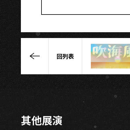
回列表
STOMP
破
銅
爛
鐵
三
十
周
其他展演
年