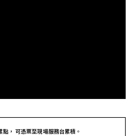
I
員累點，​ 可憑票至現場服務台累積。