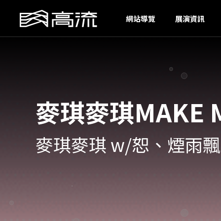
S
網站導覽
展演資訊
麥琪麥琪MAKE MA
麥琪麥琪 w/恕、煙雨