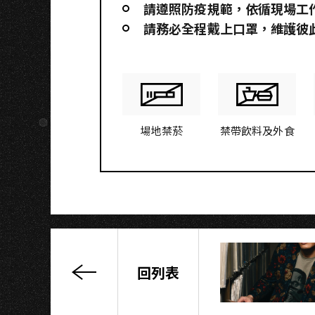
請遵照防疫規範，依循現場工
請務必全程戴上口罩，維護彼
場地禁菸
禁帶飲料及外食
回列表
王
立