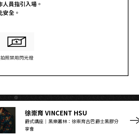
作人員指引入場。
此安全。
拍照禁用閃光燈
徐崇育 VINCENT HSU
爵式講座｜黑樂叢林：徐崇育古巴爵士黑膠分
享會