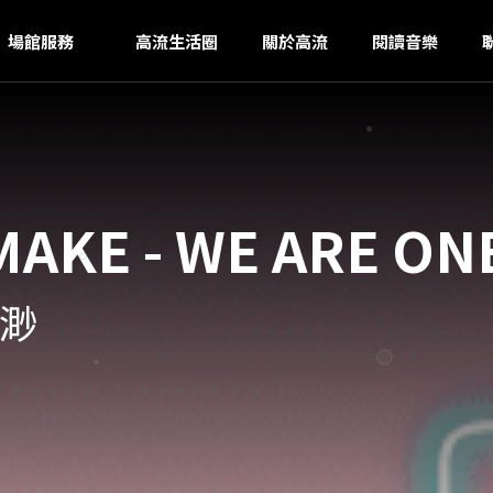
I
ｚ
場館服務
高流生活圈
關於高流
閱讀音樂
KE - WE ARE ON
飄渺