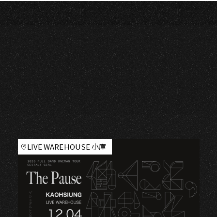
O
LIVE WAREHOUSE 小庫