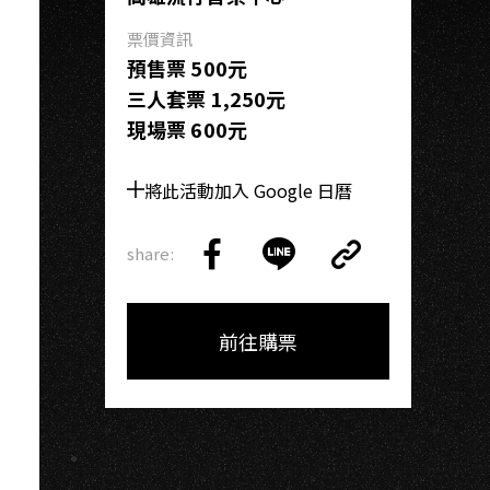
票價資訊
預售票 500元
三人套票 1,250元
現場票 600元
將此活動加入 Google 日曆
share:
Copy
Share
Share
Copy
Link
on
on
Link
Facebook
LINE
前往購票