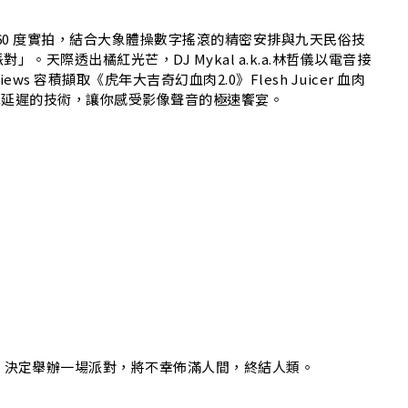
上 360 度實拍，結合大象體操數字搖滾的精密安排與九天民俗技
天際透出橘紅光芒，DJ Mykal a.k.a.林哲儀以電音接
ews 容積擷取《虎年大吉奇幻血肉2.0》Flesh Juicer 血肉
高傳輸低延遲的技術，讓你感受影像聲音的極速饗宴。
，決定舉辦一場派對，將不幸佈滿人間，終結人類。