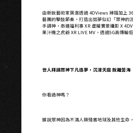
由新銳藝術家葉澈透過 4DViews 掃描加
藝團的擊鼓節奏，打造出如夢似幻「眾神的派對」。
手請神，串連福利事 XR 虛擬實景攝影 X 4DVi
果汁機之虎爺 XR LIVE MV，透過5G
世人拜請眾神下凡造夢，沉浸天庭 脫離苦海
你看過神嗎？
據說眾神因為不滿人類殘害地球及其他生命