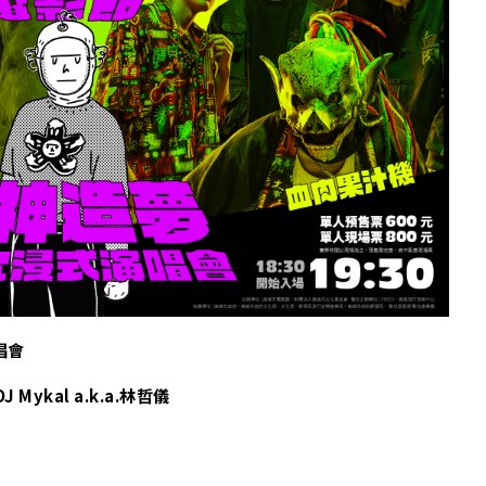
A
唱會
Mykal a.k.a.林哲儀