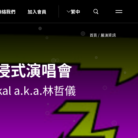
N
聯絡我們
加入會員
繁中
首頁
/
展演資訊
沉浸式演唱會
l a.k.a.林哲儀