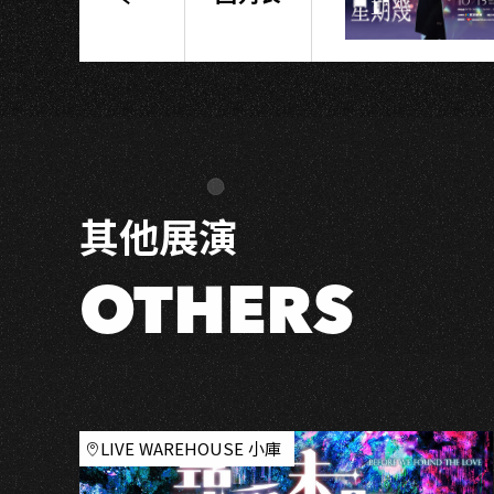
🔫
羽
球
大
報
社
《𝘽𝘼𝘿
𝙉𝙀𝙒𝙎
其他展演
𝙋𝙐𝙉𝘾𝙃𝙀𝘿!》
2nd
Album
OTHERS
Release
Party
Tour_
高
雄
場
LIVE WAREHOUSE 小庫
🏸