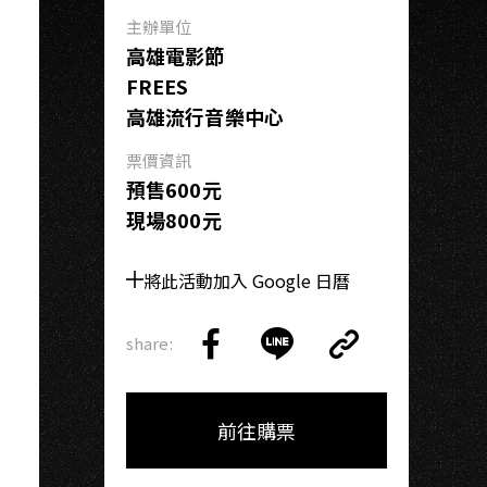
O
主辦單位
高雄電影節
FREES
高雄流行音樂中心
票價資訊
預售600元
現場800元
將此活動加入 Google 日曆
share:
Copy
Share
Share
Copy
Link
on
on
Link
Facebook
LINE
前往購票