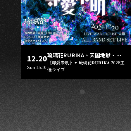
K
💫
琉璃花RURIKA、天国地獄、終
12.20
焉Rebirth、DUALIA、無我夢
《尋愛未明》✦ 琉璃花𝐑𝐔𝐑𝐈𝐊𝐀 2026主
Sun 15:10
催ライブ
中、花奏スマイル（O.A.）