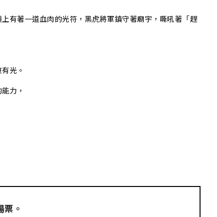
頂上有著一道血肉的光符，黑虎將軍鎮守著廟宇，嘶吼著「趕
沒有光。
的能力，
場票。