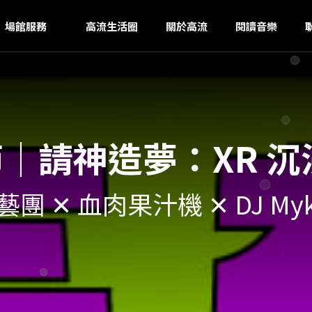
U
ｚ
場館服務
高流生活圈
關於高流
閱讀音樂
影節｜請神造夢：XR 
 ✕ 血肉果汁機 ✕ DJ Myka