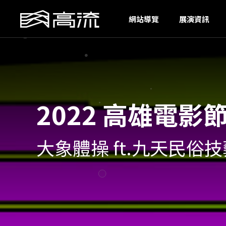
I
網站導覽
展演資訊
2022 高雄電
大象體操 ft.九天民俗技藝團