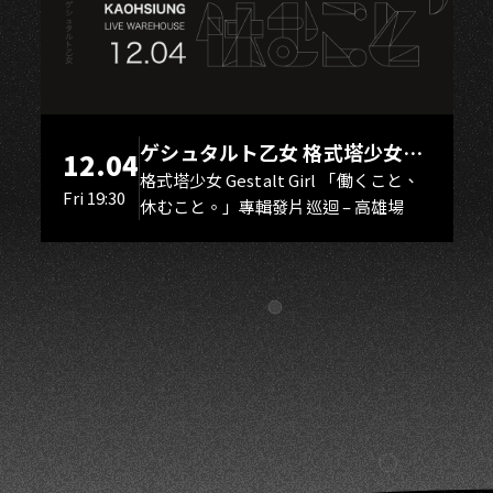
A
ゲシュタルト乙女 格式塔少女
12.04
Gestalt Girl
格式塔少女 Gestalt Girl 「働くこと、
Fri 19:30
休むこと。」專輯發片巡迴 – 高雄場