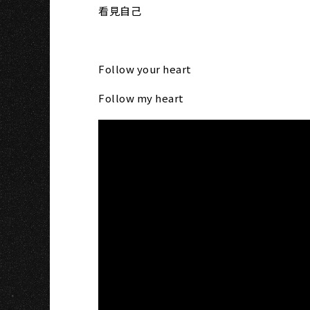
S
看見自己
Follow your heart
Follow my heart