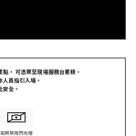
員累點，​ 可憑票至現場服務台累積。
作人員指引入場。
此安全。
拍照禁用閃光燈