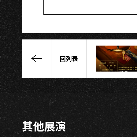
A
回列表
“Back
to1953,
September”
耶!
回
到
M2
最
其他展演
初
現