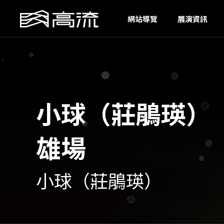
S
網站導覽
展演資訊
小球（莊鵑瑛）【 F
雄場
小球（莊鵑瑛）