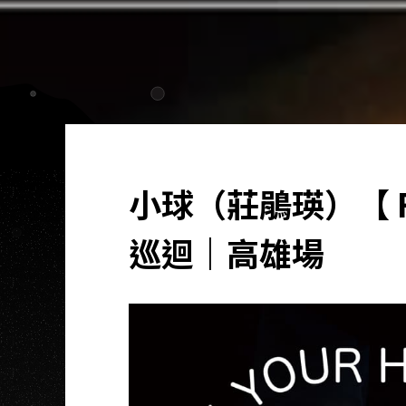
小球（莊鵑瑛）【 Fol
巡迴｜高雄場