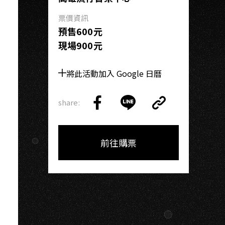
票價資訊
預售600元
現場900元
將此活動加入 Google 日曆
share:
Copy
Share
Share
Copy
Link
on
on
Link
Facebook
LINE
前往購票