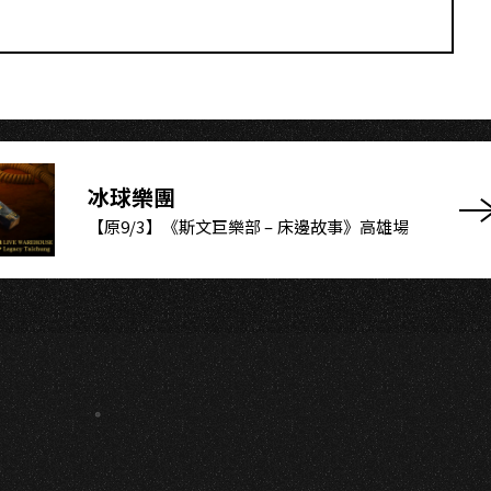
O
冰球樂團
【原9/3】《斯文巨樂部 – 床邊故事》高雄場