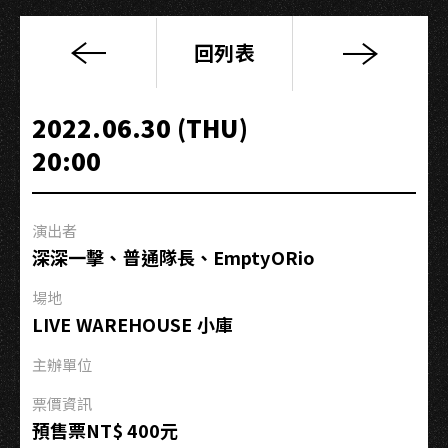
回列表
2022
金
曲！
2022.06.30 (THU)
國
20:00
語
作
業
演出者
簿
深深一擊、普通隊長、EmptyORio
場地
LIVE WAREHOUSE 小庫
主辦單位
票價資訊
預售票NT$ 400元