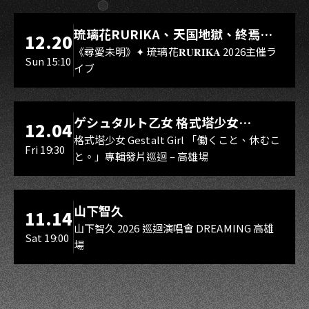
LIVE WAREHOUSE 小庫
琉璃花RURIKA、天国地獄、終焉
12.20
Rebirth、DUALIA、無我夢中、花奏
《尋愛未明》✦ 琉璃花𝐑𝐔𝐑𝐈𝐊𝐀 2026主催ラ
Sun 15:10
イブ
スマイル（O.A.）
LIVE WAREHOUSE 小庫
ゲシュタルト乙女 格式塔少女
12.04
Gestalt Girl
格式塔少女 Gestalt Girl 「働くこと、休むこ
Fri 19:30
と。」專輯發片巡迴 – 高雄場
海音館
山下智久
11.14
山下智久 2026 巡迴演唱會 DREAMING 高雄
Sat 19:00
場