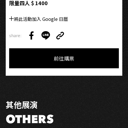
限量四人 $ 1400
將此活動加入 Google 日曆
share:
Copy
Share
Share
Copy
Link
on
on
Link
Facebook
LINE
前往購票
其他展演
OTHERS