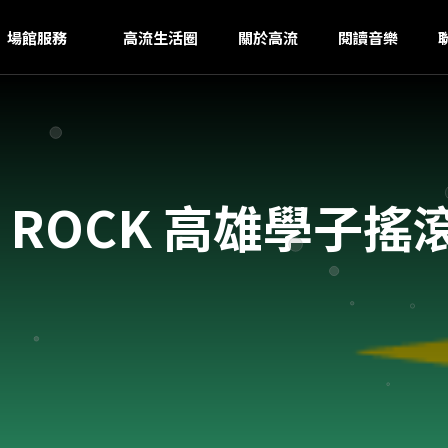
U
ｚ
場館服務
高流生活圈
關於高流
閱讀音樂
& ROCK 高雄學子搖