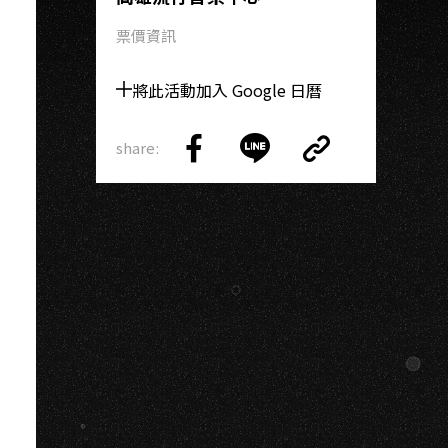
票價資訊
將此活動加入 Google 日曆
share:
Copy
Share
Share
Copy
Link
on
on
Link
Facebook
LINE