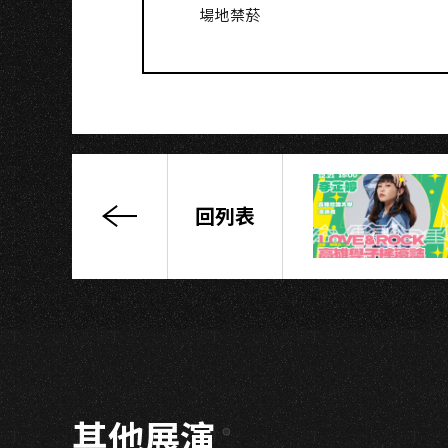
場地禁菸
回列表
《莫
相
信
袂
變
卦》
專
輯
其他展演
巡