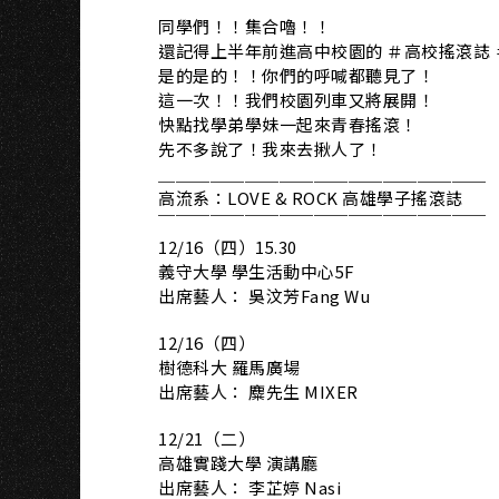
同學們！！集合嚕！！
還記得上半年前進高中校園的 ＃高校搖滾誌 
是的是的！！你們的呼喊都聽見了！
這一次！！我們校園列車又將展開！
快點找學弟學妹一起來青春搖滾！
先不多說了！我來去揪人了！
＿＿＿＿＿＿＿＿＿＿＿＿＿＿＿＿＿＿＿​
高流系：LOVE & ROCK 高雄學子搖滾誌 ​
￣￣￣￣￣￣￣￣￣￣￣￣￣￣￣￣￣￣￣
12/16（四）​15.30
義守大學 學生活動中心5F
出席藝人： 吳汶芳Fang Wu
12/16（四）​
樹德科大 羅馬廣場
出席藝人： 麋先生 MIXER
12/21（二）​
高雄實踐大學 演講廳
出席藝人： 李芷婷 Nasi