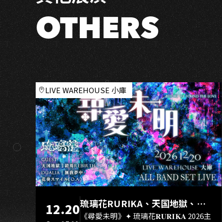
K
迴
OTHERS
LIVE WAREHOUSE 小庫
琉璃花RURIKA、天国地獄、終
12.20
焉Rebirth、DUALIA、無我夢
《尋愛未明》✦ 琉璃花𝐑𝐔𝐑𝐈𝐊𝐀 2026主