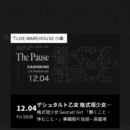
A
LIVE WAREHOUSE 小庫
ゲシュタルト乙女 格式塔少女
12.04
Gestalt Girl
格式塔少女 Gestalt Girl 「働くこと、
Fri 19:30
休むこと。」專輯發片巡迴 – 高雄場