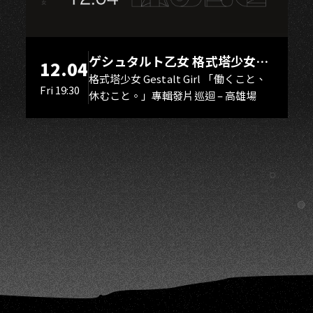
H
ゲシュタルト乙女 格式塔少女
12.04
Gestalt Girl
格式塔少女 Gestalt Girl 「働くこと、
Fri 19:30
休むこと。」專輯發片巡迴 – 高雄場