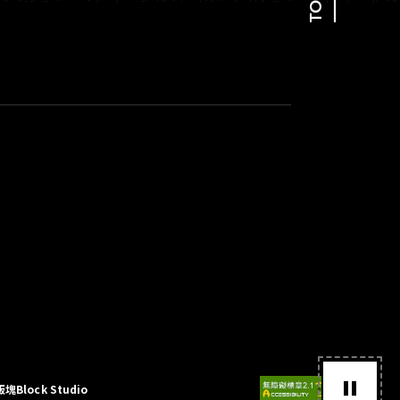
TOP
版塊Block Studio