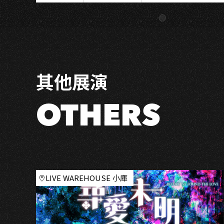
派
對
「七
年
七
班
其他展演
同
學
會」
OTHERS
−高
雄
場
LIVE WAREHOUSE 小庫