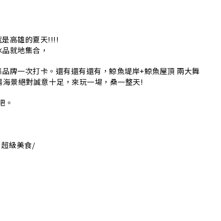
H
高雄的夏天!!!!
冰品就地集合，
品牌一次打卡。還有還有還有，鯨魚堤岸+鯨魚屋頂 兩大舞
陽海景絕對誠意十足，來玩一場，桑一整天!
吧。
/ 超級美食/