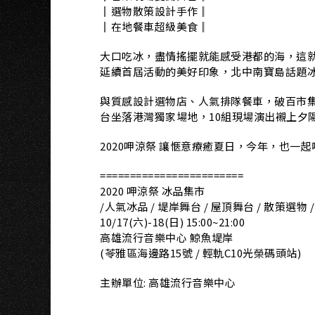
AO
║選物散策設計手作║
║在地餐車超級美食║
大口吃冰，盡情搖擺就能感受港都的海，這就是
延續首屆活動的美好印象，北中南寶島話題
與質感設計選物店、人氣排隊餐車，破百市集
台坐落港灣獨家場地，10組現場演出襯上夕
2020呷涼祭 讓愜意療癒夏日，今年，也一起
========================
2020 呷涼祭 冰品集市
/人氣冰品 / 堤岸舞台 / 屋頂舞台 / 散策選物 
10/17(六)-18(日) 15:00~21:00
高雄流行音樂中心 鯨魚堤岸
(苓雅區海邊路15號 / 輕軌C10光榮碼頭站)
主辦單位: 高雄流行音樂中心