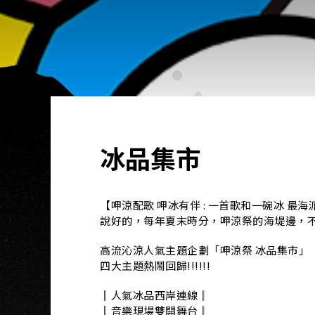
冰品集市
【呷涼配歌 呷冰有伴 : 一首歌和一碗冰 最
說好的，每年夏末時分，呷涼祭的海堤邊，
高流沁涼人氣主題企劃「呷涼祭 冰品集市」
四大主題熱鬧回歸!!!!!!
║人氣冰品西岸連線║
║音樂現場雙開舞台║