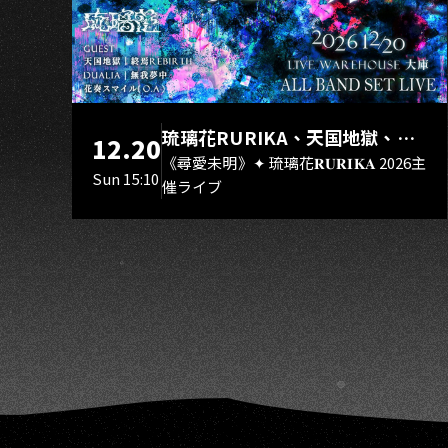
AO
琉璃花RURIKA、天国地獄、終
12.20
焉Rebirth、DUALIA、無我夢
《尋愛未明》✦ 琉璃花𝐑𝐔𝐑𝐈𝐊𝐀 2026主
Sun 15:10
催ライブ
中、花奏スマイル（O.A.）