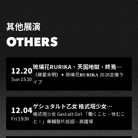
其他展演
OTHERS
LIVE WAREHOUSE 小庫
琉璃花RURIKA、天国地獄、終焉
12.20
Rebirth、DUALIA、無我夢中、花奏
《尋愛未明》✦ 琉璃花𝐑𝐔𝐑𝐈𝐊𝐀 2026主催ラ
Sun 15:10
イブ
スマイル（O.A.）
LIVE WAREHOUSE 小庫
ゲシュタルト乙女 格式塔少女
12.04
Gestalt Girl
格式塔少女 Gestalt Girl 「働くこと、休むこ
Fri 19:30
と。」專輯發片巡迴 – 高雄場