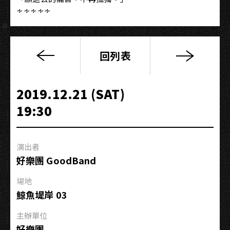
∻∻∻∻∻
回列表
《無
名
英
2019.12.21 (SAT)
雄
19:30
Stand
Up
Like
演出者
A
好樂團 GoodBand
Taiwanese》
專
場地
輯
鯨魚堤岸 03
巡
迴
主辦單位
−高
好樂團