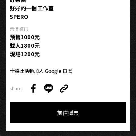
雄
好好的一個工作室
場
SPERO
票價資訊
預售1000元
雙人1800元
現場1200元
將此活動加入 Google 日曆
share:
Copy
Share
Share
Copy
Link
on
on
Link
Facebook
LINE
前往購票