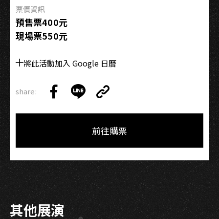
票價資訊
預售票400元
現場票550元
將此活動加入 Google 日曆
share:
Copy
Share
Share
Copy
Link
on
on
Link
Facebook
LINE
前往購票
其他展演