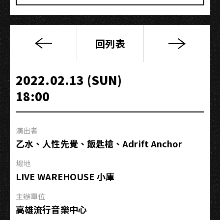
回列表
POKE
POKE
ROCK
2022.02.13 (SUN)
——
18:00
高
雄
@LIVE
演出者
WAREHOUSE
乙水、人性先覺、飯匙槍、Adrift Anchor
小
庫
場地
LIVE WAREHOUSE 小庫
主辦單位
高雄流行音樂中心