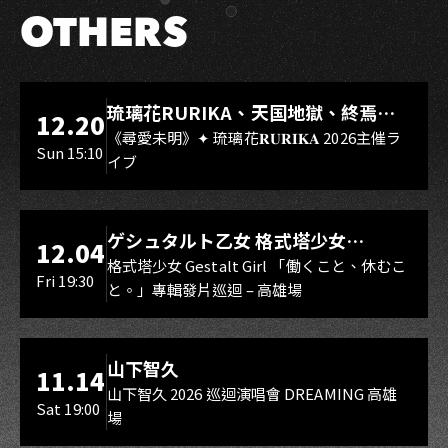
OTHERS
LIVE WAREHOUSE 小庫
琉璃花RURIKA、天国地獄、終焉
12.20
Rebirth、DUALIA、無我夢中、花奏
《尋愛未明》✦ 琉璃花𝐑𝐔𝐑𝐈𝐊𝐀 2026主催ラ
Sun 15:10
イブ
スマイル（O.A.）
LIVE WAREHOUSE 小庫
ゲシュタルト乙女 格式塔少女
12.04
Gestalt Girl
格式塔少女 Gestalt Girl 「働くこと、休むこ
Fri 19:30
と。」專輯發片巡迴 – 高雄場
海音館
山下智久
11.14
山下智久 2026 巡迴演唱會 DREAMING 高雄
Sat 19:00
場