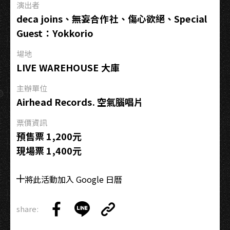
演出者
閃
deca joins、無妄合作社、傷心欲絕​、Special
店
Guest：Yokkorio
場地
LIVE WAREHOUSE 大庫
主辦單位
Airhead Records. 空氣腦唱片
票價資訊
預售票 1,200元
現場票 1,400元
將此活動加入 Google 日曆
share:
Copy
Share
Share
Copy
Link