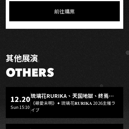
on
on
Link
Facebook
LINE
前往購票
其他展演
OTHERS
LIVE WAREHOUSE 小庫
琉璃花RURIKA、天国地獄、終焉
12.20
Rebirth、DUALIA、無我夢中、花奏
《尋愛未明》✦ 琉璃花𝐑𝐔𝐑𝐈𝐊𝐀 2026主催ラ
Sun 15:10
イブ
スマイル（O.A.）
LIVE WAREHOUSE 小庫