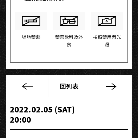
場地禁菸
禁帶飲料及外
拍照禁用閃光
食
燈
回列表
台
灣
燈
2022.02.05 (SAT)
會
20:00
高
流
快