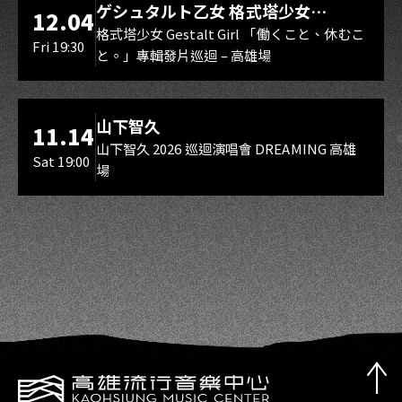
ゲシュタルト乙女 格式塔少女
12.04
Gestalt Girl
格式塔少女 Gestalt Girl 「働くこと、休むこ
Fri 19:30
と。」專輯發片巡迴 – 高雄場
海音館
山下智久
11.14
山下智久 2026 巡迴演唱會 DREAMING 高雄
Sat 19:00
場