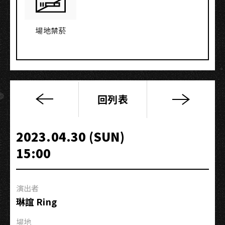
場地禁菸
回列表
洪
安
妮
2023.04.30 (SUN)
2023
15:00
春
季
小
演出者
巡
琳誼 Ring
迴
高
場地