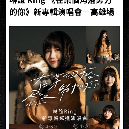
的你》新專輯演唱會—高雄場