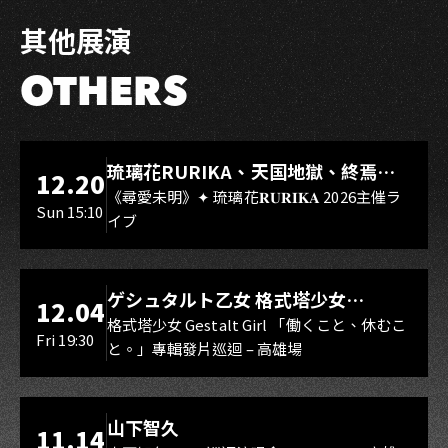
其他展演
OTHERS
LIVE WAREHOUSE 小庫
琉璃花RURIKA、天国地獄、終焉
12.20
Rebirth、DUALIA、無我夢中、花奏
《尋愛未明》✦ 琉璃花𝐑𝐔𝐑𝐈𝐊𝐀 2026主催ラ
Sun 15:10
イブ
スマイル（O.A.）
LIVE WAREHOUSE 小庫
ゲシュタルト乙女 格式塔少女
12.04
Gestalt Girl
格式塔少女 Gestalt Girl 「働くこと、休むこ
Fri 19:30
と。」專輯發片巡迴 – 高雄場
海音館
山下智久
11.14