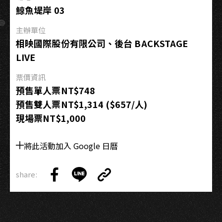
雄
鯨魚堤岸 03
場
主辦單位
相映國際股份有限公司、後台 BACKSTAGE
LIVE
票價資訊
預售單人票NT$748
預售雙人票NT$1,314 ($657/人)
現場票NT$1,000
將此活動加入 Google 日曆
share:
Copy
Share
Share
Copy
Link
on
on
Link
Facebook
LINE