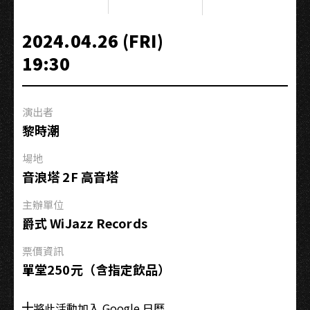
士
歷
2024.04.26 (FRI)
史
19:30
講
堂
｜
演出者
第
黎時潮
三
講
場地
｜
音浪塔 2F 高音塔
關
於
主辦單位
大
爵式 WiJazz Records
樂
票價資訊
團
單堂250元（含指定飲品）
將此活動加入 Google 日曆