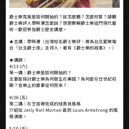
爵士樂究竟是如何開始的？該怎麼聽？怎麼欣賞？請聽
爵士樂評人黎時潮怎麼說？想更瞭解爵士樂這門現代藝
術，歡迎參加爵士歷史講堂。
★主講：黎時潮（台灣知名爵士樂評、曾為台北愛樂電
台「台北爵士夜」主持人，著有《爵士樂的故事》。）
★講題：
4/13 (六)
第一講｜爵士樂是如何開始的？
主要是探討爵士樂為何發生在美國？為何是在廿世紀初
期？音樂上的要素從何而來？
4/26 (五)
第二講｜在芝加哥完成的紐奧良風格
介紹從 Jelly Roll Morton 直到 Louis Armstrong 的風
格演進。
5/10 (五)