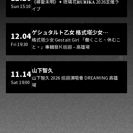
Rebirth、DUALIA、無我夢中、花奏
《尋愛未明》✦ 琉璃花𝐑𝐔𝐑𝐈𝐊𝐀 2026主催ラ
Sun 15:10
イブ
スマイル（O.A.）
LIVE WAREHOUSE 小庫
ゲシュタルト乙女 格式塔少女
12.04
Gestalt Girl
格式塔少女 Gestalt Girl 「働くこと、休むこ
Fri 19:30
と。」專輯發片巡迴 – 高雄場
海音館
山下智久
11.14
山下智久 2026 巡迴演唱會 DREAMING 高雄
Sat 19:00
場