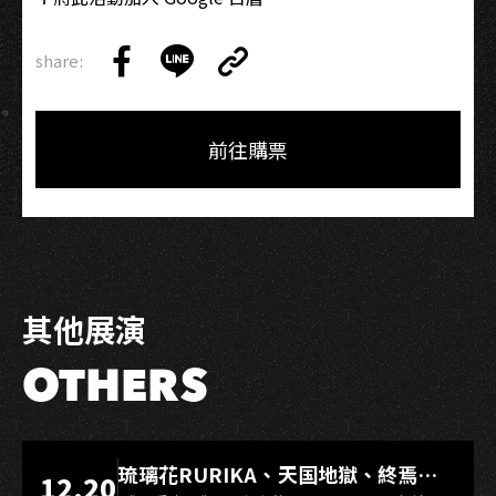
share:
Copy
Share
Share
Copy
Link
on
on
Link
Facebook
LINE
前往購票
其他展演
OTHERS
LIVE WAREHOUSE 小庫
琉璃花RURIKA、天国地獄、終焉
12.20