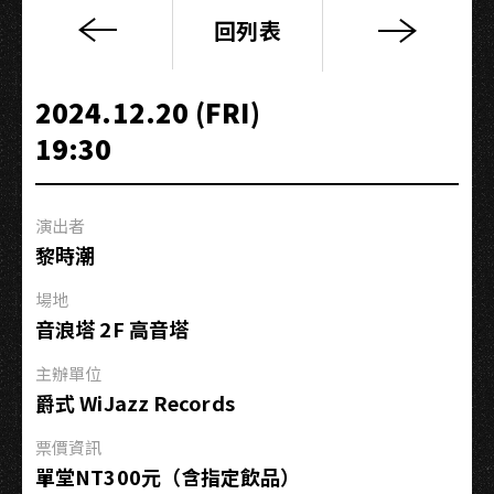
回列表
當
台
式
2024.12.20 (FRI)
香
19:30
頌
遇
上
演出者
藍
黎時潮
調
那
場地
卡
音浪塔 2F 高音塔
西
主辦單位
爵式 WiJazz Records
票價資訊
單堂NT300元（含指定飲品）