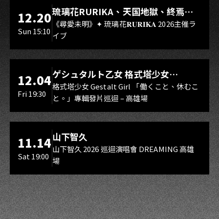
LIVE WAREHOUSE 小庫
琉璃花RURIKA、天国地獄、終焉
12.20
Rebirth、DUALIA、無我夢中、花奏
《尋愛未明》✦ 琉璃花𝐑𝐔𝐑𝐈𝐊𝐀 2026主催ラ
Sun 15:10
イブ
スマイル（O.A.）
LIVE WAREHOUSE 小庫
ゲシュタルト乙女 格式塔少女
12.04
Gestalt Girl
格式塔少女 Gestalt Girl 「働くこと、休むこ
Fri 19:30
と。」專輯發片巡迴 – 高雄場
海音館
山下智久
11.14
山下智久 2026 巡迴演唱會 DREAMING 高雄
Sat 19:00
場