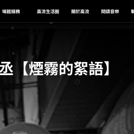
O
ｚ
場館服務
高流生活圈
關於高流
閱讀音樂
致丞【煙霧的絮語】