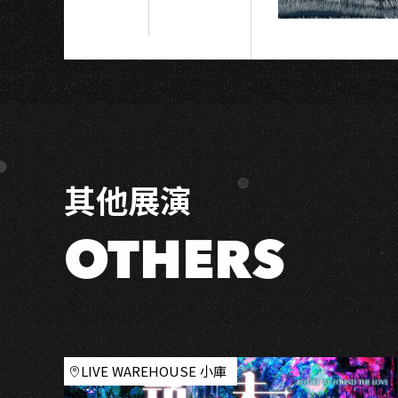
務
計
畫
─
中
古
二
手
其他展演
吉
他
展
OTHERS
售
LIVE WAREHOUSE 小庫