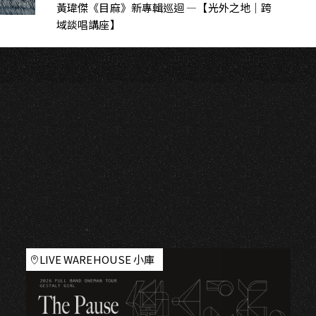
黃瑋傑《目麻》新專輯巡迴 —【光外之地｜跨
域談唱講座】
LIVE WAREHOUSE 小庫