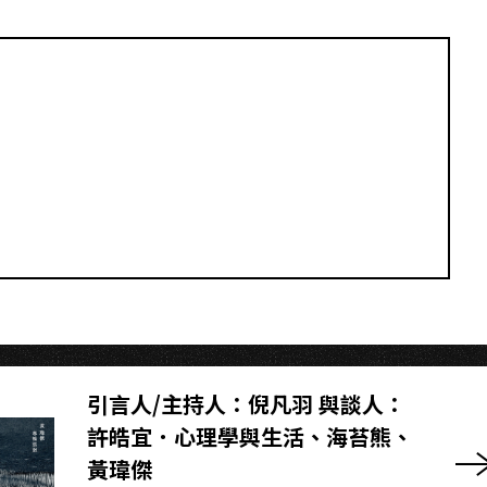
O
引言人/主持人：倪凡羽 與談人：
許皓宜．心理學與生活、海苔熊、
黃瑋傑