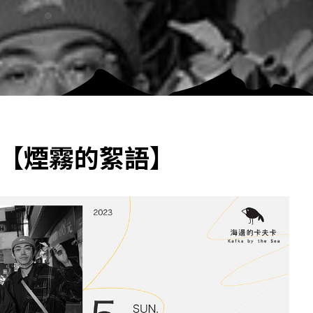
丞【煙霧的絮語】