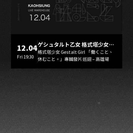
I
ゲシュタルト乙女 格式塔少女
12.04
Gestalt Girl
格式塔少女 Gestalt Girl 「働くこと、
Fri 19:30
休むこと。」專輯發片巡迴 – 高雄場