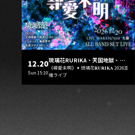
S
琉璃花RURIKA、天国地獄、終
12.20
焉Rebirth、DUALIA、無我夢
《尋愛未明》✦ 琉璃花𝐑𝐔𝐑𝐈𝐊𝐀 2026主
Sun 15:10
催ライブ
中、花奏スマイル（O.A.）