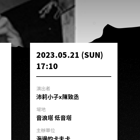
2023.05.21 (SUN)
17:10
演出者
沛莉小子x陳致丞
場地
音浪塔 低音塔
主辦單位
海邊的卡夫卡