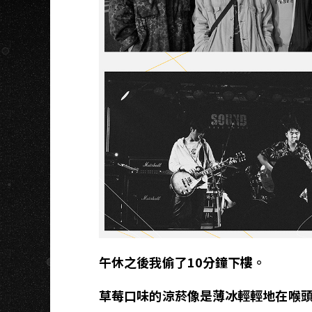
S
午休之後我偷了10分鐘下樓。
草莓口味的涼菸像是薄冰輕輕地在喉