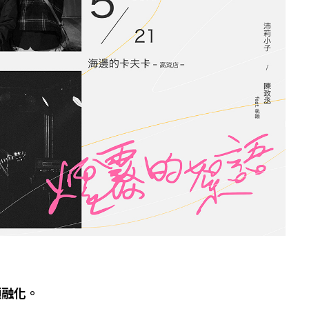
I
頭融化。