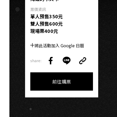
U
票價資訊
單人預售350元
雙人預售600元
現場票400元
將此活動加入 Google 日曆
share:
Copy
Share
Share
Copy
Link
on
on
Link
Facebook
LINE
前往購票