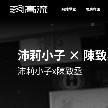
KA
網站導覽
展演資訊
沛莉小子 × 陳
沛莉小子x陳致丞