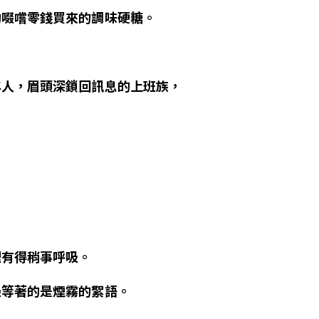
的啜嚐零錢買來的調味硬糖。
年人，眉頭深鎖回訊息的上班族，
裡有得稍事呼吸。
邊等著的是煙霧的絮語。