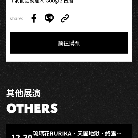
將此活動加入 Google 日曆
手
臂
電
share:
Copy
子
Share
Share
Copy
Link
聲
on
on
Link
響
Facebook
LINE
前往購票
演
出
－
週
五
場
其他展演
OTHERS
LIVE WAREHOUSE 小庫
琉璃花RURIKA、天国地獄、終焉
12.20