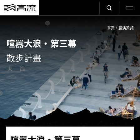
首頁
/
展演資訊
喧囂大浪・第三幕
散步計畫
喧囂大浪・第三幕