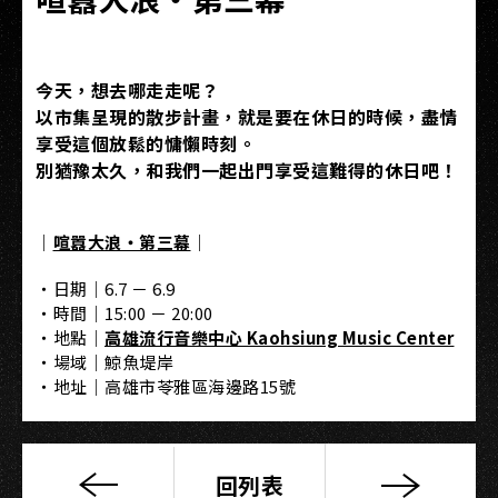
今天，想去哪走走呢？
以市集呈現的散步計畫，就是要在休日的時候，盡情
享受這個放鬆的慵懶時刻。
別猶豫太久，和我們一起出門享受這難得的休日吧！
｜
喧囂大浪・第三幕
｜
・日期｜6.7 － 6.9
・時間｜15:00 － 20:00
・地點｜
高雄流行音樂中心 Kaohsiung Music Center
・場域｜鯨魚堤岸
・地址｜高雄市苓雅區海邊路15號
回列表
林