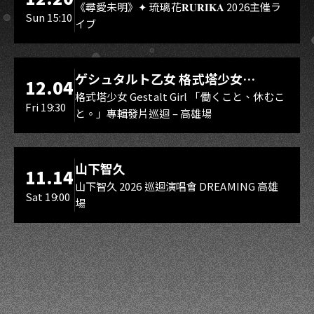
Rebirth、DUALIA、無我夢中、花奏
《尋愛未明》✦ 琉璃花𝐑𝐔𝐑𝐈𝐊𝐀 2026主催ラ
Sun 15:10
イブ
スマイル（O.A.）
LIVE WAREHOUSE 小庫
ゲシュタルト乙女 格式塔少女
12.04
Gestalt Girl
格式塔少女 Gestalt Girl 「働くこと、休むこ
Fri 19:30
と。」專輯發片巡迴 – 高雄場
海音館
山下智久
11.14
山下智久 2026 巡迴演唱會 DREAMING 高雄
Sat 19:00
場