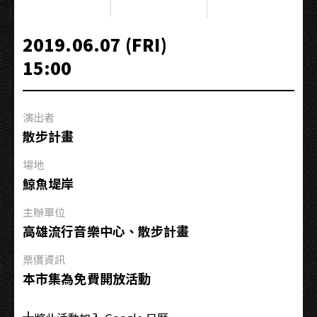
強
╳
2019.06.07 (FRI)
黃
15:00
心
健
繪
演出者
聲
散步計畫
造
影
場地
:
鯨魚堤岸
擴
增
主辦單位
實
高雄流行音樂中心、散步計畫
境
票價資訊
與
本市集為免費開放活動
機
械