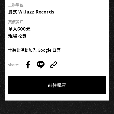
的
主辦單位
夢
爵式 WiJazz Records
10th」
票價資訊
單人600元
現場收費
將此活動加入 Google 日曆
share:
Copy
Share
Share
Copy
Link
on
on
Link
Facebook
LINE
前往購票