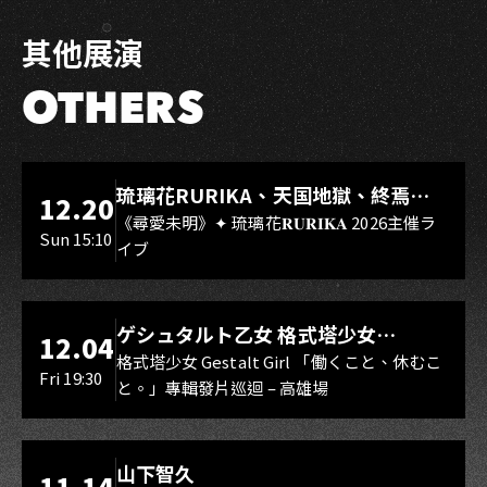
其他展演
OTHERS
LIVE WAREHOUSE 小庫
琉璃花RURIKA、天国地獄、終焉
12.20
Rebirth、DUALIA、無我夢中、花奏
《尋愛未明》✦ 琉璃花𝐑𝐔𝐑𝐈𝐊𝐀 2026主催ラ
Sun 15:10
イブ
スマイル（O.A.）
LIVE WAREHOUSE 小庫
ゲシュタルト乙女 格式塔少女
12.04
Gestalt Girl
格式塔少女 Gestalt Girl 「働くこと、休むこ
Fri 19:30
と。」專輯發片巡迴 – 高雄場
海音館
山下智久
11.14