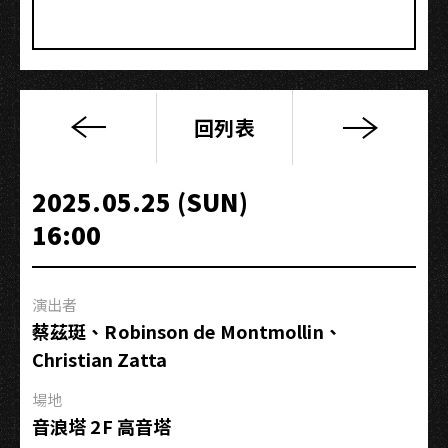
回列表
Karei
＆
ooo
2025.05.25 (SUN)
原
16:00
創
七
單
演出者
發
蔡茲珽、Robinson de Montmollin、
表
Christian Zatta
專
場
場地
「走
音浪塔 2F 高音塔
咱