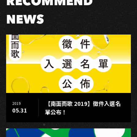
RECOMMEND
石
大
NEWS
歌
廳
媒
體
宣
傳
合
作
規
劃
與
【南面而歌 2019】徵件入選名
2019
執
05.31
單公布！
行
委
託
服