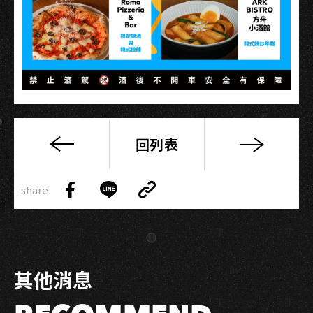
回列表
【已
決
Copy
標】
share:
Link
Share
Share
Copy
2026
on
on
Link
真
Facebook
LINE
愛
秀
其他消息
·
藍
寶