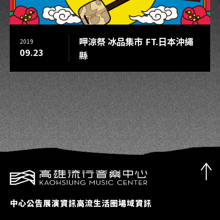
呷涼祭 冰品集市 FT.日本沖繩
2019
09.23
縣
中心公告
展演資訊
高流生活圈
場域資訊