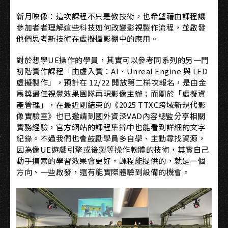
新月映像：這次課程不只是教技術，也希望藉由課程讓
參加者者理解這些科技如何改變影視製作流程，並啟發
他們思考新技術在虛擬攝影棚中的應用。
對於想學UE操作的學員，其實可以參考同系列的另一門
初階實作課程「由虛入實：AI、Unreal Engine 與 LED
虛擬製作」，預計在 12/22 開放第二梯次報名，是由金
馬獎最佳視覺效果團隊再現影像主辦；而關於「虛擬資
產管理」，在最近剛結束的《2025 TTXC跨域新規代影
像實驗室》也已邀請到國外資深VAD內容總監分享相關
實務經驗，官方網站的課程集錦中也能看到詳細的文字
紀錄。不過我們也會鼓勵學員多自學、主動尋找資源，
因為像UE遊戲引擎或後製等操作軟體的技術，其實自己
動手摸索的學習效果會更好，課程能提供的，就是一個
方向、一些啟發，還有能實際體驗到設備的機會。