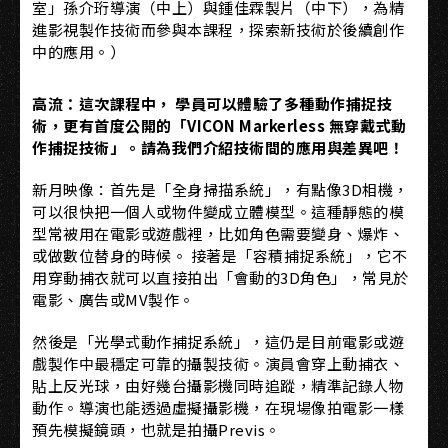
室」孫介珩導演（中上）與鍾佳霖製片（中下），為精
進影視製作技術而參與本課程，探索新技術於後續創作
中的應用。）
高流：這次課程中， 學員可以體驗了多種動作捕捉技
術，更有首度公開的「VICON Markerless 無穿戴式動
作捕捉技術」。請為我們介紹技術間的應用與差異吧！
新月映像：首先是「全身掃描系統」，有點像3D相機，
可以很快把一個人或物件變成立體模型。這種靜態的模
型常被用在電影或遊戲裡，比如角色需要變身、爆炸、
或做數位替身的時候。 接著是「容積捕捉系統」，它不
用穿動捕衣就可以直接拍出「會動的3D角色」，常見於
電影、廣告或MV製作。
然後是「光學式動作捕捉系統」，這仍是目前電影或遊
戲製作中最穩定可靠的攝製技術。演員會穿上動捕衣、
貼上反光球，由好幾台攝影機同時追蹤，精準記錄人物
動作。導演也能透過虛擬攝影機，在現場像拍電影一樣
預先模擬鏡頭，也就是拍攝Previs。