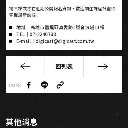
第三梯次將在近期公開報名資訊，歡迎關注課程計畫IG
掌握最新動態！
地址｜高雄市鹽埕區真愛路1號音浪塔11樓
TEL｜07-2240788
E-mail｜digicast@digicast.com.tw
回列表
高
流
Copy
會
share:
Link
Share
Share
Copy
員
on
on
Link
點
Facebook
LINE
數
免
其他消息
費
兌