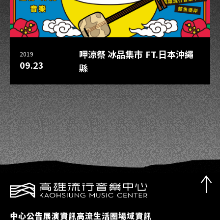
呷涼祭 冰品集市 FT.日本沖繩
2019
09.23
縣
中心公告
展演資訊
高流生活圈
場域資訊