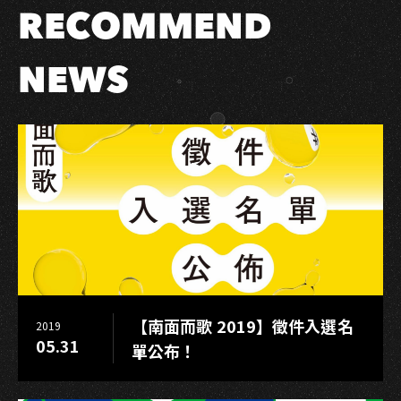
RECOMMEND
換
《2025
樂
NEWS
團
興
奮
波》
決
賽
門
票
【南面而歌 2019】徵件入選名
2019
05.31
單公布！