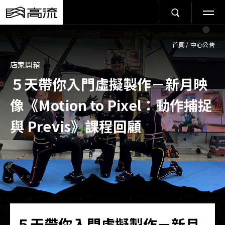
首頁
/
中心公告
店家開箱
５天帶你入門虛擬製作－新月映
像《Motion to Pixel：動作捕捉
與 Previs》課程回顧
５天帶你入門虛擬製作－新月