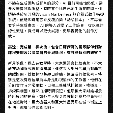
不過在生成圖片或影片的部分，AI 目前可控性仍低，需
要反覆嘗試與調整，有時甚至比自己動手還花時間。但
透過基於AI開發的Vicon Markerless 無穿戴式動作捕捉
系統，便能即時用它來反覆拍攝「動態腳本」，不再需
要等待生成畫面。 AI 的導入改變了工作節奏，從以往的
線性流程，變成可以更快試錯、更早視覺化的創作方
式。
高流：完成第一梯次後，包含日籍講師的團隊夥伴們對
課程安排及台灣學員的參與情況，有哪些特別的觀察？
新月映像：過去在教學時，大家通常會比較害羞，不太
敢穿動捕服或被拍攝建模，但這次大部分的學員都非常
踴躍提問，並積極地想親自體驗。這讓我們很驚喜。特
別是這次有幾位學員本身是影視製作的工作者，他們在
分組實作時非常主動，自然且熟練地抓鏡頭、找道具、
排練與構圖。雖然拍攝時間很短，但最後大家討論場景
時所展現的創意，如外星人與 2 位掃描建模的學員模型
在地鐵對峙、巨大機器人和巨大外星異形在城市街道上
對決，都讓我們印象深刻。