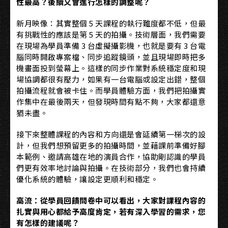
性最高？後續又會進行怎樣的調整呢？
新月映像：其實整個 5 天課程的執行難度都不低，但最
有挑戰性的應該是第 5 天的拍攝。技術層面，我們需要
在現場為學員準備 3 台虛擬攝影機，也就是要有 3 台電
腦同時開啟專案檔、同步追蹤鏡頭，並且現場即時把多
機畫面投到螢幕上。這樣的同步作業對系統穩定度和現
場協調都很有壓力，如果有一台電腦或設定出錯，整個
拍攝流程就會被卡住。而學員體驗方面，我們把拍攝實
作集中在最後兩天，但發現時間有點不夠，大家都還意
猶未盡。
接下來整體課程的內容和方向還是會延續第一梯次的設
計，但我們想預留更多的拍攝時間，並藉課前準備好腳
本範例、邀請高雄在地的演員合作，協助剛認識的學員
們更有效率地討論與拍攝。在技術部分，我們也會持續
優化系統的體驗，讓設定更順利和穩定。
高流：從學員回饋問卷中可以看出，大家對課程內容的
扎實與用心都給予高度肯定，若有深入學習的需求，您
有怎樣的建議呢？