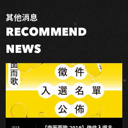
韓
國
其他消息
合
作
RECOMMEND
週
末
登
NEWS
場，
玩
〈APT.〉
拍
影
片
抽
好
禮
【南面而歌 2019】徵件入選名
2019