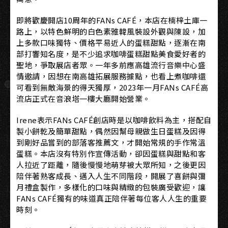
即將歡慶開店10周年的FANs CAFÉ，本店在楠梓土庫一
路上，以特色鮮明的白色素雅韓風裝設外觀與陳設，加
上多款口味獨特、價格平易近人的蛋糕甜點，逐漸在南
部打響知名度，是不少追求咖啡蛋糕甜點美食愛好者的
聖地，爭取展店者眾。一年多前應高雄流行音樂中心盛
情邀請，因想在南高雄拓展服務據點，也看上煮咖啡還
可看到無敵海景的得天獨厚，2023年一月FANs CAFÉ高
流店正式在音浪塔一樓大廳開始營業。
Irene表示FANs CAFÉ創店時是以咖啡飲料為主，搭配自
製小餅乾及簡單甜點，偶然因幫母親做生日蛋糕及因得
到剛好品嘗到的部落客推薦文，才開始常規的手作常溫
蛋糕。本店沒有特別作宣傳活動，卻因蛋糕與甜點和客
人拉近了距離，隨後慢慢地萌芽被大眾所知，之後更因
陪伴著熟客成長、邁入人生不同階段，開展了喜餅與彌
月禮盒製作，多樣化的口味與精緻的包裝廣受歡迎，讓
FANs CAFÉ獨有的味道真正陪伴著每位客人人生的重要
時刻。