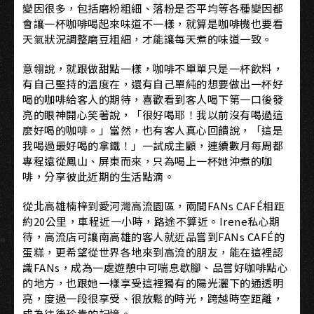
變因很多，包括磨粉粗細、落粉是否平均等各種變因都
會讓一杯咖啡喝起來味道不一樣，就算是咖啡機也要看
天氣狀況調整磨豆粗細，才能讓每天煮的味道一致。
意翎說，就跟做甜點一樣，咖啡不單單只是一杯飲料，
有自己堅持的溫度在，還有自己單純的想要做出一杯好
喝的咖啡給客人的期待，喜歡看到客人喝下第一口後發
亮的眼神開心笑著說，「很好喝耶！我以前沒有喝過這
麼好喝的咖啡。」當然，也有客人真心回饋說，「這是
我喝過最好喝的拿鐵！」一試成主顧，連續數月每周都
專程遠從鳳山、屏東而來，只為喝上一杯她沖煮的咖
啡，分享彼此近期的生活點滴。
從北高雄楠梓到愛河灣高流園區，兩間FANs CAFÉ相距
約20公里，車程近一小時，路途不算近。Irene私心期
待，高流店可讓南高雄的客人就近品嘗到FANs CAFÉ的
蛋糕，更希望從世界各地來到高流的朋友，能在這裡認
識FANs，成為一處遊憩中可喘息歇腳、品嘗好咖啡點心
的地方，也跟她一樣享受這裡獨有的陽光灑下的通透明
亮，度過一段很享受、很放鬆的時光，跨越時空距離，
成為往後珍貴的記憶。