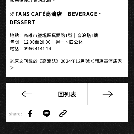
※FANS CAFÉ高流店｜BEVERAGE．
DESSERT
地點：高雄市鹽埕區真愛路1號｜音浪塔1樓
時間：12:00至20:00｜週一、四公休
電話：0966 4141 24
※原文刊載於《高流誌》2024年12月號＜開箱高流店家
＞
回列表
下
酒
Copy
祭
share:
Link
Share
Share
Copy
首
on
on
Link
與
Facebook
LINE