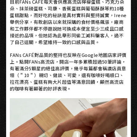
目前FANs CAFÉ每天會供應高流店檸檬蛋糕、巧克力朵
朵、抹茶磅蛋糕、司康、香蕉蛋糕與葡萄酥酥等約10種
蛋糕甜點，而好吃的秘訣是真材實料與堅持誠實，Irene
舉例分享，有款創店以來就採購的食材價格飆漲，廠商
和工作夥伴都不停遊說她可換成本便宜至少三成且口感
接近的品項，但她認為此舉形同偷工減料騙客人，過不
了自己這關，希望維持一致的口感與品質。
FANs CAFÉ對品質的堅持也反映在Google地圖店家評價
上。點開FANs高流店，開店一年多累積超過50筆評論，
有著滿分5顆星的絕佳高評價，幾乎每篇都會稱讚店員意
翎（＂10＂）親切、健談、可愛，還有咖啡好喝順口、
拉花漂亮、蛋糕有夠大片超值等滿意回饋，顯然高流店
的咖啡有著顯著的好評表現。