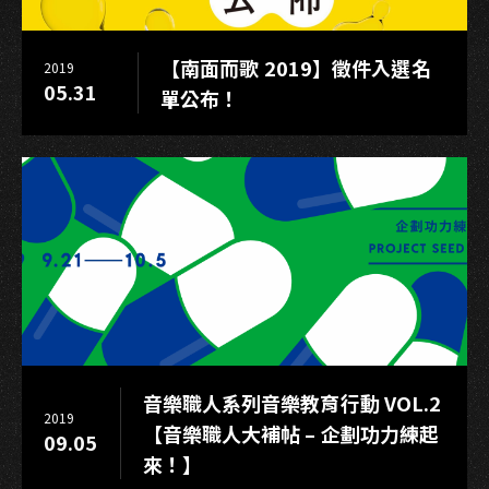
鄉
分
【南面而歌 2019】徵件入選名
2019
享
05.31
單公布！
生
命
經
驗
音樂職人系列音樂教育行動 VOL.2
2019
【音樂職人大補帖 – 企劃功力練起
09.05
來！】