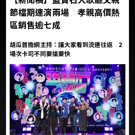
節檔期連演兩場 孝親高價熱
區銷售逾七成
胡瓜首擔綱主持：讓大家看到流連往返 2
場次卡司不同要搶要快