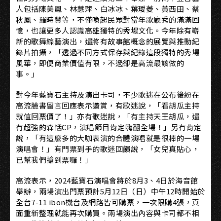
人包括陳美鳳、林慧萍、白冰冰、葉璦菱、黃西田、蔡
秋鳳、羅時豐等，不僅喚起民眾對當年歌廳秀的滿滿回
憶，也讓更多人認識高雄獨特的秀場文化。今年除有嶄
新的歌舞綜藝演出，還將有故事館概念的展覽與推動紀
錄片拍攝，「透過不同方式保存與紀錄這段獨特的秀場
風華，即便商業價值有限，不過卻是高流最該做的
事。」
對今年藍寶石主持及演出卡司，不少歌迷在公布後紛在
高流臉書留言回應表示讚賞，有歌迷說，「看胡瓜主持
就值回票價了！」亦有歌迷說，「有主持天王胡瓜，還
有超強的森恬CP，演唱節目肯定嗨翻全場！」另有肯定
說，「有這麼多的大咖表演的合體演唱就是很棒的一場
演唱會！」有門票到手的歌迷回饋說，「女兒真貼心，
已幫我們搶到票囉！」
高流表示，2024藍寶石演唱會將於8月3、4日於海音館
舉辦，兩場演出門票預計5月12日（日）中午12時開始於
全台7-11 ibon機台及網路皆可購票，一次限購4張，頁
面重新整理就能再次購買。兩場演出內容與卡司都不相