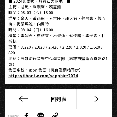
■ 2024真愛秀．藍寶石大歌廳 ■
主持：胡瓜、歐漢聲、賴慧如
時間：08. 03（六）18:00
群星：余天、黃西田、阿吉仔、邵大倫、蔡昌憲、曾心
梅、秀蘭瑪雅、向蕙玲
時間：08. 04（日）16:00
群星：李翊君、曹雅雯、林俊逸、蔡佳麟、李子森、杜
忻恬
票價：3,220 / 2,820 / 2,420 / 2,220 / 2,020 / 1,620 /
820
地點：高雄流行音樂中心海音館（高雄市鹽埕區真愛路1
號）
售票系統：ibon 售票（機台及網站同步）
https://ibontw.com/sapphire2024
回列表
【新
聞
Copy
稿】
share: