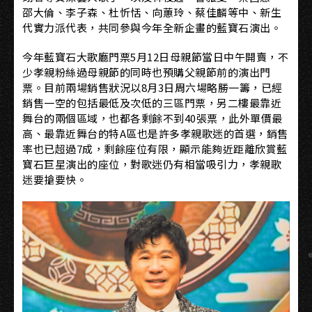
邵大倫、李子森、杜忻恬、向蕙玲、蔡佳麟等中、新生
代實力派代表，共同參與今年全新企畫的藍寶石演出。
今年藍寶石大歌廳門票5月12日母親節當日中午開賣，不
少孝親粉絲過母親節的同時也預購父親節前的演出門
票。目前兩場銷售狀況以8月3日周六場略勝一籌，已經
銷售一空的包括最低及次低的三區門票，另二樓最靠近
舞台的兩個區域，也都各剩餘不到40張票，此外單價最
高、最靠近舞台的特A區也是許多孝親歌迷的首選，銷售
率也已超過7成，剩餘座位有限，顯示能夠近距離欣賞藍
寶石巨星演出的座位，對歌迷仍有相當吸引力，孝親歌
迷要搶要快。