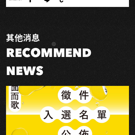
Link
Share
Share
Copy
高
on
on
Link
流
Facebook
LINE
連
辦
其他消息
4
場
RECOMMEND
校
園
講
NEWS
唱
會
樂
團
歌
手
唱
進
偏