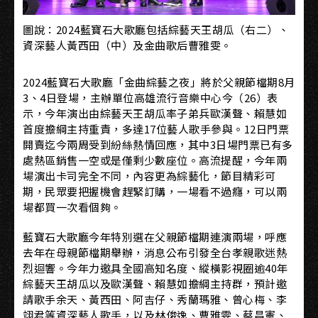
圖說：2024藍寶石大歌廳包括綜藝天王胡瓜（右二）、
資深藝人黃西田（中）及金曲歌后曹雅雯。
2024藍寶石大歌廳「金曲綜藝之夜」將於父親節檔期8月
3、4日登場，主辦單位高雄流行音樂中心今（26）表
示，今年演出由綜藝天王胡瓜率子弟兵歐漢聲、賴慧如
首度擔綱主持重責，多達17位藝人歌手參與。12日門票
開賣迄今兩周受到紛絲熱情回應，其中3日場門票已有多
處熱區銷售一空或是僅剩少數座位。高流提醒，今年兩
場演出卡司完全不同，內容更為綜藝化，節目精彩可
期，民眾要把握機會趕緊訂購，一場看不過癮，可以兩
場都買一次看個夠。
藍寶石大歌廳今年特別選在父親節檔期連演兩場，呼應
去年在母親節檔期舉辦，消息公布引發全台孝親歌迷熱
烈迴響。今年力邀具全國高知名度、縱橫影視圈逾40年
綜藝天王胡瓜以及歐漢聲、賴慧如擔綱主持群，預計邀
請歌手余天、黃西田、阿吉仔、秀蘭瑪雅、曾心梅、李
翊君等資深藝人歌手，以及林俊逸、曹雅雯、蔡昌憲、