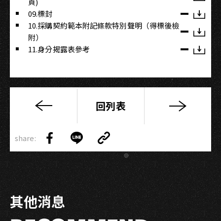
頁)
09.標封
10.採購契約範本附記條款特別聲明（得標後檢
附）
11.身分揭露表參考
回列表
愛
你
Copy
2000
share:
Link
Share
Share
Copy
趴
on
on
Link
高
Facebook
LINE
流
會
其他消息
員
現