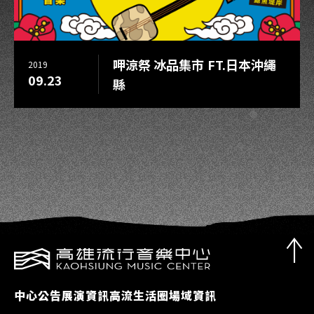
呷涼祭 冰品集市 FT.日本沖繩
2019
09.23
縣
中心公告
展演資訊
高流生活圈
場域資訊