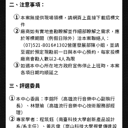
二、注意事項：
本案無提供現場領標，請網頁上直接下載招標文
件
廠商如有實地查勘瞭解並作細部瞭解之需求，應
於等標期間（例假日除外）洽本案聯絡人：
（07)521-8016#1302營運發展部陳小姐，並請
至遲於預定現勘前一日與本中心預約，每家投標
廠商會勘人數以2-4人為限
如遇本中心所在地方政府宣佈停止上班時，本案
各項日期均順延之
三、評選委員
本中心委員：李鎔阡（高雄流行音樂中心副執行
長）、林慧瑜（高雄流行音樂中心技術服務部經
理）
專家學者：程筑鈺（南臺科技大學創新產品設計
系/系主任）、黃志偉（崑山科技大學視覺傳達設