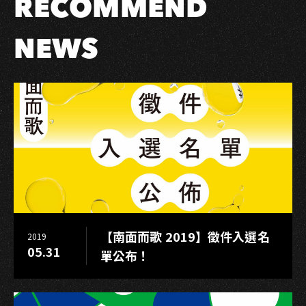
RECOMMEND
場
獨
享
NEWS
好
禮
【南面而歌 2019】徵件入選名
2019
05.31
單公布！