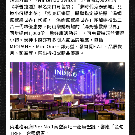
《斯普拉遁》聯名束口背包袋；「夢時代秀泰影城」兌
換小份爆米花；「傑克玩樂園」體驗指定設施贈「湯姆
熊歡樂世界」代幣，「湯姆熊歡樂世界」亦加碼推出二
合一代幣優惠券。岡山樂購廣場的「湯姆熊歡樂世界」
同步提供1,000份「熊好康活動券」，可免費遊玩並獲得
小禮。漢神本館亦有多間人氣品牌響應，包括
MIOPANE、Mini One、郭元益、發肉覓E.A.T、品辰歲
月、御奉等，祭出折扣或贈品優惠。
英迪格酒店Pier No.1高空酒吧一起瘋聖誕，響應「金勾
TREE」合照優惠。