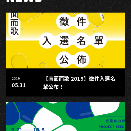
13
組
藝
人
熱
唱
破
15
萬
人
【南面而歌 2019】徵件入選名
2019
齊
05.31
單公布！
聚
港
灣
過
聖
誕