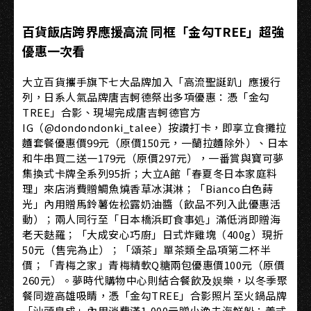
百貨飯店跨界應援高流 同框「金勾TREE」超強
優惠一次看
大立百貨攜手旗下七大品牌加入「高流聖誕趴」應援行
列，日系人氣品牌唐吉軻德祭出多項優惠：憑「金勾
TREE」合影、現場完成唐吉軻德官方
IG（@dondondonki_talee）按讚打卡，即享立食攤拉
麵套餐優惠價99元（原價150元，一蘭拉麵除外）、日本
和牛串買二送一179元（原價297元），一番賞與寶可夢
集換式卡牌全系列95折；大立A館「春夏冬日本家庭料
理」來店消費贈鯛魚燒香草冰淇淋；「Bianco白色蒔
光」內用贈馬鈴薯佐松露奶油醬（飲品不列入此優惠活
動）；兩人同行至「日本橋浜町食事処」滿低消即贈海
老天麩羅；「大成安心巧廚」日式炸雞塊（400g）現折
50元（售完為止）；「頌茶」單茶類全品項第二杯半
價；「青梅之家」青梅精軟Q糖兩包優惠價100元（原價
260元）。夢時代購物中心則結合餐飲及娱樂，以冬季聚
餐同遊高雄吸睛，憑「金勾TREE」合影照片至火鍋品牌
「汕頭泉成」內用消費滿1,000元贈小漁夫海鮮船；義式