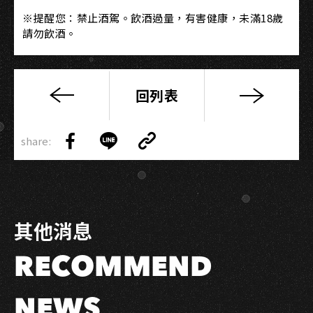
※提醒您：禁止酒駕。飲酒過量，有害健康，未滿18歲
請勿飲酒。
回列表
《高
流
Copy
聖
share:
Link
Share
Share
Copy
誕
on
on
Link
趴》
Facebook
LINE
理
想
其他消息
混
蛋、
RECOMMEND
芒
果
醬
NEWS
等