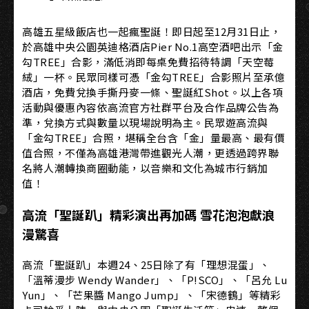
高雄五星級飯店也一起瘋聖誕！即日起至12月31日止，
於高雄中央公園英迪格酒店Pier No.1高空酒吧出示「金
勾TREE」合影，滿低消即每桌免費招待特調「天空莓
絨」一杯。民眾同樣可憑「金勾TREE」合影照片至承億
酒店，免費兌換手撕丹麥一條、聖誕紅Shot。以上各項
活動與優惠內容依高流官方社群平台及合作品牌公告為
準，兌換方式與數量以現場說明為主。民眾遊高流與
「金勾TREE」合照，堪稱全台含「金」量最高、最有價
值合照，不僅為高雄港灣帶進觀光人潮，更透過跨界聯
名將人潮轉換商圈動能，以音樂和文化為城市行銷加
值！
高流「聖誕趴」精彩演出再加碼 雪花泡泡獻浪
漫驚喜
高流「聖誕趴」本週24、25日除了有「理想混蛋」、
「溫蒂漫步 Wendy Wander」、「P!SCO」、「呂允 Lu
Yun」、「芒果醬 Mango Jump」、「宋德鶴」等精彩