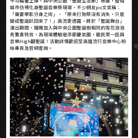
卡司輪番上陣，與中央公園「聖誕生活節」串連，整個
城市彷彿化身聖誕音樂祭現場，不少網友po文笑稱：
「需要學影分身之術」、「原來打狗祭沒有消失，只是
變成聖誕趴回來了！」高流更透露，將於「聖誕舞台」
演出期間，隨機加入與中央公園聖誕樹相同的雪花泡泡
秀驚喜特效，為現場體驗增添節慶氛圍，邀民眾一起與
音樂High翻聖誕！活動詳情歡迎至高雄流行音樂中心粉
絲專頁及官網查詢。