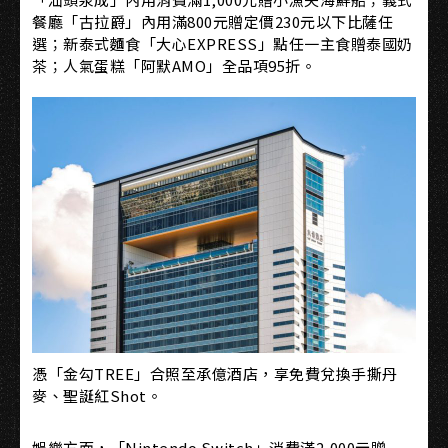
餐廳「古拉爵」內用滿800元贈定價230元以下比薩任
選；新泰式麵食「大心EXPRESS」點任一主食贈泰國奶
茶；人氣蛋糕「阿默AMO」全品項95折。
憑「金勾TREE」合照至承億酒店，享免費兌換手撕丹
麥、聖誕紅Shot。
娛樂方面，「Nintendo Switch」消費滿2,000元贈