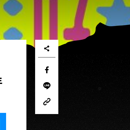
Share
年
on
Facebook
Share
on
LINE
Copy
Link
Copy
Link