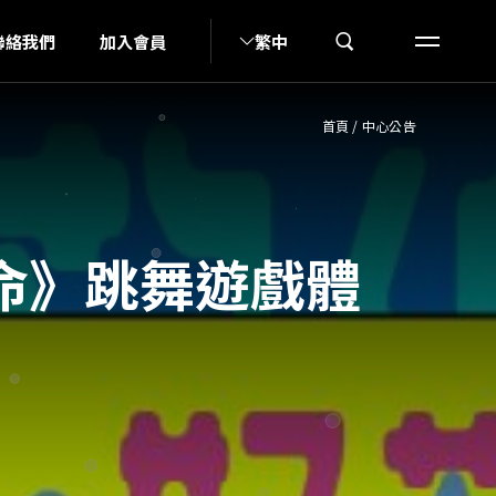
N
聯絡我們
加入會員
繁中
首頁
/
中心公告
命》跳舞遊戲體