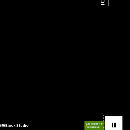
TOP
版塊Block Studio