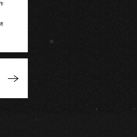
N
作
終