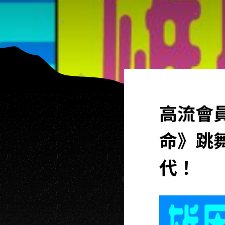
高流會
命》跳舞
代！