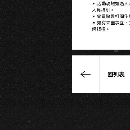
SI
✶ 活動現場如遇
人員指引。
✶ 會員點數相關
✶ 如有未盡事宜
解釋權。
回列表
高
流
會
員
專
屬
夏
季