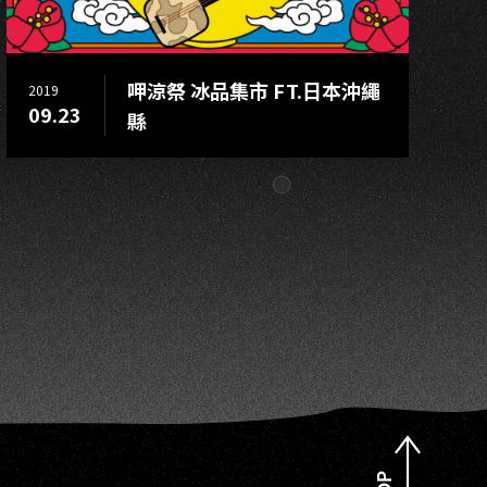
O
呷涼祭 冰品集市 FT.日本沖繩
2019
09.23
縣