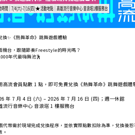
兌換✨《熱舞革命》跳舞遊戲體驗
機台，跟隨節奏Freestyle的時光嗎？
000年代最嗨舞池🕺
用高流會員點數 1 點，即可免費兌換《熱舞革命》跳舞遊戲體
年 7 月 4 日 (六) – 2026 年 7 月 16 日 (四)；週一休館
流行音樂中心 音浪塔 1 樓服務台
遊戲代幣需於現場完成兌換程序，並依實際點數扣除為準，兌換後恕
數。