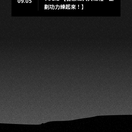
A
09.05
劃功力練起來！】