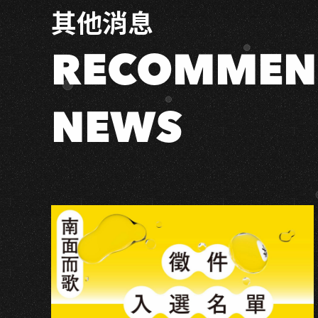
其他消息
限
時
福
RECOMMEN
利
一
次
NEWS
看！