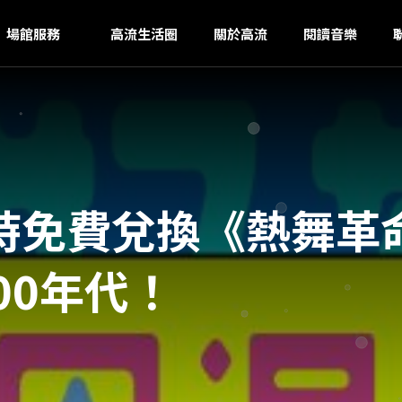
U
ｚ
場館服務
高流生活圈
關於高流
閱讀音樂
時免費兌換《熱舞革
00年代！