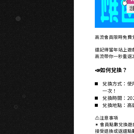
高流會員限時免費
還記得當年站上遊戲
高流帶你一秒重返2
📣如何兌換？
兌換方式：使
一次！
兌換時間：2026 
兌換地點：高雄
⚠️注意事項
✶ 會員點數兌換
接受退換或返還點