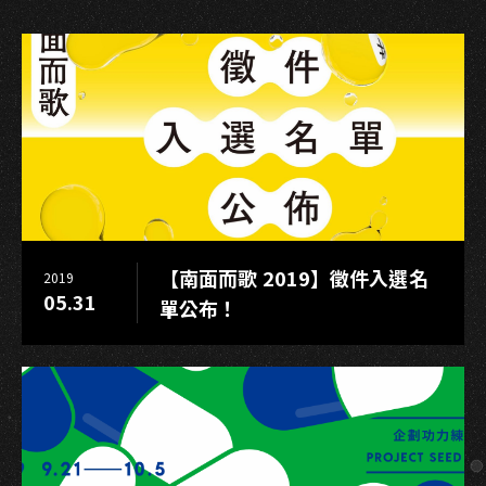
正
式
上
市
文
學
金
獎
團
隊
【南面而歌 2019】徵件入選名
2019
聯
05.31
單公布！
手
製
作