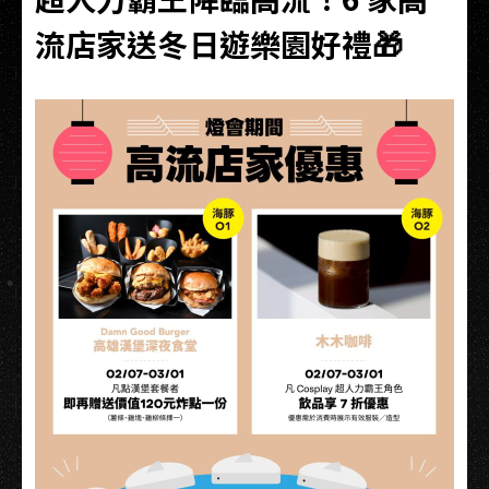
流店家送冬日遊樂園好禮🎁