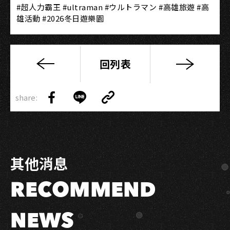
#超人力霸王 #ultraman #ウルトラマン⁣ #高雄旅遊 #高
雄活動 #2026冬日遊樂園
回列表
《高
雄
Copy
有
share:
Link
Share
Share
Copy
顆
on
on
Link
藍
Facebook
LINE
寶
石》
其他消息
專
書
RECOMMEND
3
月
1
NEWS
日