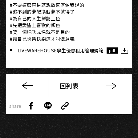
#不要這麼容易就想放棄就像我說的
#追不到的夢想換個夢不就得了
#為自己的人生鮮艷上色
#先把愛塗上喜歡的顏色
#笑一個吧功成名就不是目的
#讓自己快樂快樂這才叫做意義
LIVEWAREHOUSE學生優惠租用管理規範
pdf
回列表
【新
聞
Copy
稿】
share:
Link
Share
Share
Copy
2024
on
on
Link
高
Facebook
LINE
雄
燈