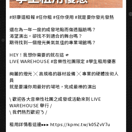
#好康道相報 #任你租 #任你使用 #就是要你發光發熱
還在為一年一度的成發地點而傷透腦筋嗎？
渴望演出，卻找不到適合的舞台嗎？
期待找到一個燈光美氣氛佳的專業場館嗎？
HEY！我想你需要的就在這 🫵
LIVE WAREHOUSE #音樂性社團限定 #學生租用優惠
絢麗的燈光 ╳ 高規格的器材設備 ╳ 專業的硬體技術人
員
就是要讓你用最好的場地，完成最棒的演出
\ 歡迎各大音樂性社團之成發或活動來到 LIVE
WAREHOUSE 舉行 /
\ 我們熱烈歡迎ㄋ /
租用詳情看這邊▸▸▸ https://kpmc.tw/k05ZvV7u