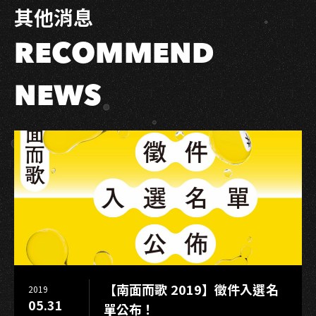
其他消息
會
迎
RECOMMEND
小
鴨
高
NEWS
流
「金
呱
閃
閃」
燈
光
展
演
璀
璨
【南面而歌 2019】徵件入選名
2019
光
05.31
單公布！
影