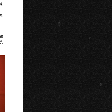
域
流
鐘
率先