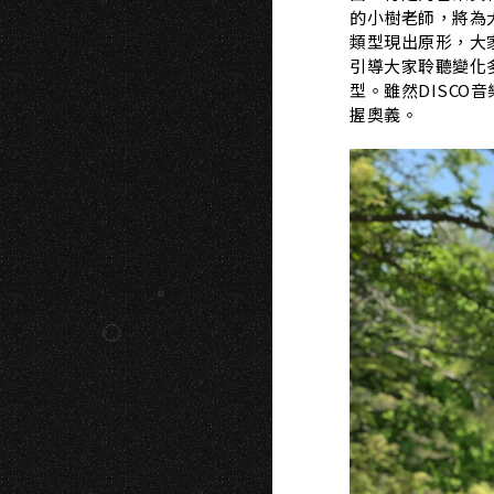
的小樹老師，將為
類型現出原形，大
引導大家聆聽變化多
型。雖然DISC
握奧義。