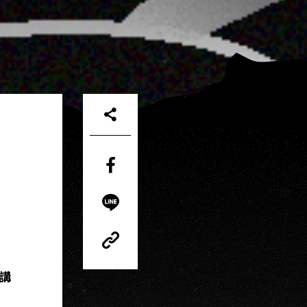
Share
on
Facebook
Share
on
LINE
Copy
Link
Copy
講
Link