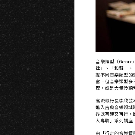
O
音樂類型（Genr
律」、「和聲」、
握不同音樂類型的
富。但音樂類型多
理，或是大量聆聽
高流執行長李欣芸
進入古典音樂領域
界既有趣又可行。
人導聆」系列講座
由「行走的音樂資