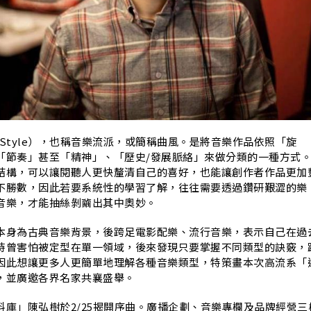
H
e/Style），也稱音樂流派，或簡稱曲風。是將音樂作品依照「旋
「節奏」甚至「精神」、「歷史/發展脈絡」來做分類的一種方式
結構，可以讓閱聽人更快釐清自己的喜好，也能讓創作者作品更加
不勝數，因此若要系統性的學習了解，往往需要透過鑽研艱澀的樂
音樂，才能抽絲剝繭出其中奧妙。
本身為古典音樂背景，後跨足電影配樂、流行音樂，表示自己在過
時曾害怕被定型在單一領域，後來發現只要掌握不同類型的訣竅，
因此想讓更多人更簡單地理解各種音樂類型，特策畫本次高流系「
，並廣邀各界名家共襄盛舉。
料庫」陳弘樹於2/25揭開序曲。廣播企劃、音樂專欄及品牌經營三