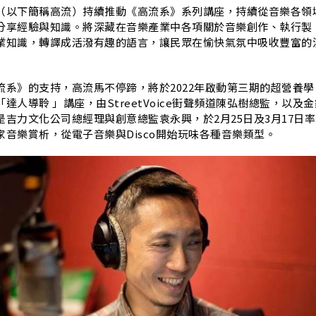
（以下簡稱高流）持續推動《高流系》系列講座，持續從音樂各領
分享經驗與知識。將深藏在音樂產業中各項關於音樂創作、執行製
業知識，轉譯成活潑有趣的語言，讓民眾在愉快氣氛中吸收豐富的
流系》的支持，高流馬不停蹄，將於2022年啟動第三期的超營養學
達人導聆 」講座，由StreetVoice街聲頻道陳弘樹總監，以及金
吉力文化公司總經理與創意總監袁永興，於2月25日及3月17日
音樂賞析，從電子音樂與Disco開始玩味各種音樂類型。