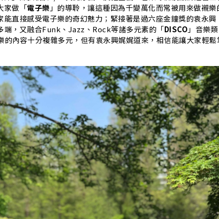
大家做「
電子樂
」的導聆，讓這種因為千變萬化而常被用來做襯樂
家能直接感受電子樂的奇幻魅力；緊接著是過六座金鐘獎的袁永興
端，又融合Funk、Jazz、Rock等諸多元素的「
DISCO
」音樂類
O音樂的內容十分複雜多元，但有袁永興娓娓道來，相信能讓大家輕鬆