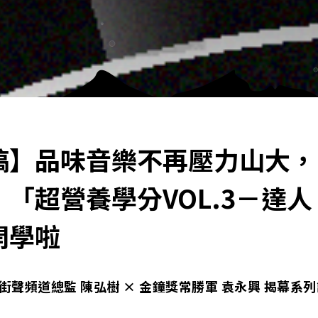
稿】品味音樂不再壓力山大，
「超營養學分VOL.3－達人
開學啦
街聲頻道總監 陳弘樹 × 金鐘獎常勝軍 袁永興 揭幕系列