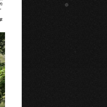
的
，
掌