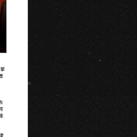
S
。掌
豐
去
跨
達
棲