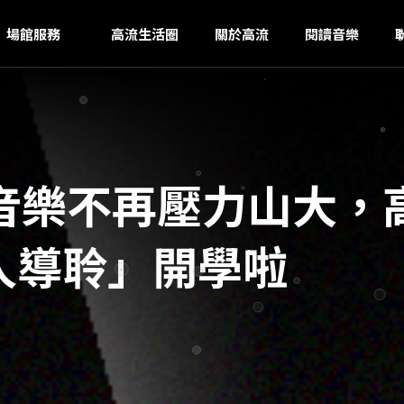
H
ｚ
場館服務
高流生活圈
關於高流
閱讀音樂
音樂不再壓力山大，
達人導聆」開學啦