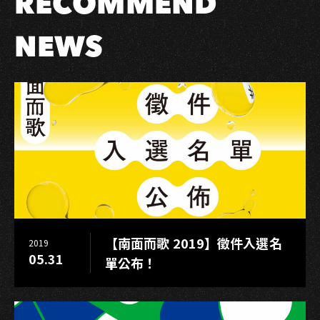
RECOMMEND
中
心
NEWS
音
浪
塔
影
音
築
港
計
畫
入
選
【南面而歌 2019】徵件入選名
2019
名
05.31
單公布！
單