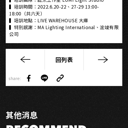
▍培訓時間：2022.6.20-22、27-29 13:00-
18:00（共六天）
▍培訓地點：LIVE WAREHOUSE 大庫
▍特別感謝：MA Lighting International、浤竣有限
公司
回列表
【第
04
Copy
梯
share:
Link
Share
Share
Copy
次】
on
on
Link
高
Facebook
LINE
雄
流
其他消息
行
音
樂