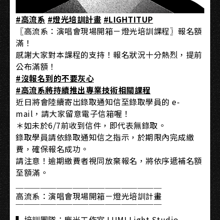
#高流系
#燈光培訓計畫
#LIGHTITUP
〖高流系：演唱會現場開箱－燈光培訓課程〗報名額
滿！
感謝大家對本課程的支持！報名狀況十分熱烈，提前
公布滿額！
#沒報名到的不要灰心
#高流系將持續推出專業技術相關課程
近日將會陸續寄出錄取通知信至錄取學員的 e-
mail，請大家留意電子信箱喔！
＊如未於6/7前收到信件，即代表無錄取。
錄取學員請依錄取通知信之指示，於期限內完成繳
費，確保報名成功。
請注意！逾期繳費者視同放棄報名，將依序遞補名額
至額滿。
＿＿＿＿＿＿＿＿＿＿＿＿＿＿＿＿＿＿
高流系：演唱會現場開箱－燈光培訓計畫
￣￣￣￣￣￣￣￣￣￣￣￣￣￣￣￣￣￣
▍培訓團隊：鹿米工作室 LUMI Light Studio