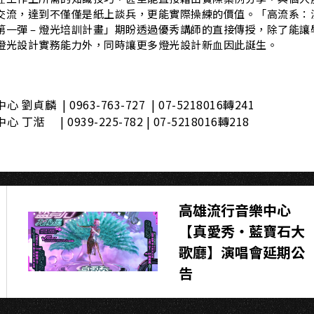
K
交流，達到不僅僅是紙上談兵，更能實際操練的價值。「高流系：
第一彈 – 燈光培訓計畫」期盼透過優秀講師的直接傳授，除了能讓
燈光設計實務能⼒外，同時讓更多燈光設計新⾎因此誕生。
劉貞麟 | 0963-763-727 | 07-5218016轉241
丁湉 | 0939-225-782 | 07-5218016轉218
高雄流行音樂中心
【真愛秀‧藍寶石大
歌廳】演唱會延期公
告