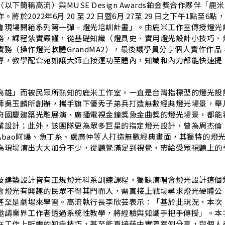
下簡稱高流）與MUSE Design Awards鉑金獎合作夥伴「鹿
於2022年6月 20 至 22 日暨6月 27至 29 日之下午1點至6點
會現場開箱系列第一彈 – 燈光培訓計畫」。由鹿米工作室傳授燈光
務，課程紮實嚴謹，從基礎知識（燈具史、實用燈光設計小技巧、
務（操作燈光軟體GrandMA2），最後讓學員分享個人實作作品
導，教學配套宛如讓大師直接運功至體內，知識和內力都能快速提
高雄」而被民眾所熟知的鹿米工作室，一直是台灣指標型的燈光設
師吳玉麟所創辦，攜手旗下優秀子弟兵打造無數經典燈光場景，舉
府國慶建築光雕展演、廣播電視金鐘獎急金曲獎的燈光場景，都能
業設計；此外，該團隊更為眾多巨星的指定燈光設計，曾為周杰倫
Abao阿爆、魚丁糸、盧廣仲等人打造無數經典畫面，其獨特的燈
為現場演出大大加分不少，從聽覺滿足到視覺，帶給受眾視聽上的
及建築設計皆有正規燈光科系訓練課程，獨缺演唱會燈光設計這個
會燈光有興趣的民眾不得其門而入，需直接上戰場尋求燈光硬體公
USE甚至是劇場來學習。高流執行長李欣芸表示：「基於此現況，本次
邀請業界工作者透過系統性教學，將經驗與知識手把手傳授」。本
在⼯作上所需的知識技巧，甚至能直接藉由實際案例分享，與個⼈