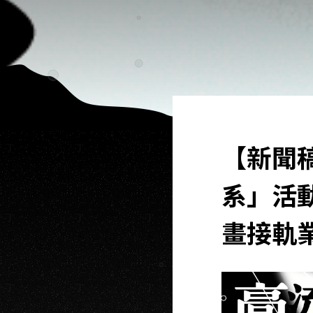
【新聞
系」活
畫接軌