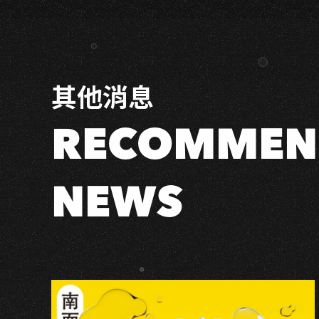
唱
會
現
場
開
其他消息
箱
－
RECOMMEN
燈
光
培
NEWS
訓
課
程〗
報
名
額
滿！