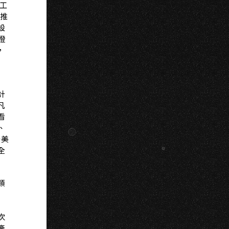
米工
，推
設
燈
，
計
凡
看
、
光美
全
類
次
產