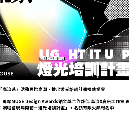
N
「高流系」活動再掀高潮，推出燈光培訓計畫接軌業界
奪MUSE Design Awards鉑金獎合作夥伴 高流X鹿米工作室 
：演唱會現場開箱－燈光培訓計畫」，名額有限火熱報名中