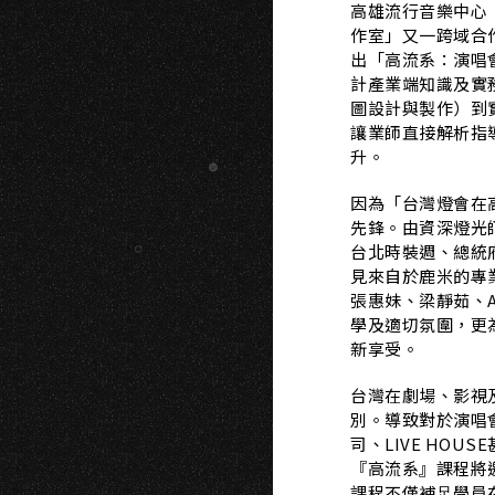
高雄流行音樂中心（以
作室」又一跨域合作。將
出「高流系：演唱
計產業端知識及實
圖設計與製作）到實
讓業師直接解析指
升。
因為「台灣燈會在
先鋒。由資深燈光
台北時裝週、總統
見來自於鹿米的專
張惠妹、梁靜茹、
學及適切氛圍，更
新享受。
台灣在劇場、影視
別。導致對於演唱
司、LIVE HO
『高流系』課程將
課程不僅補⾜學員