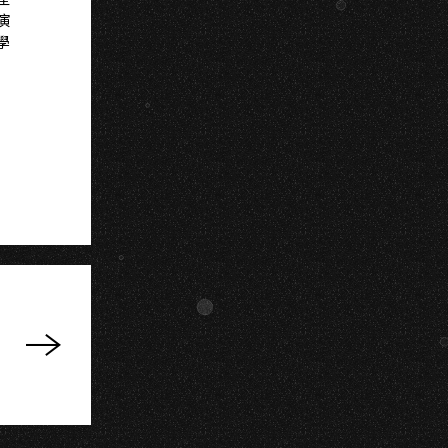
A
演
學