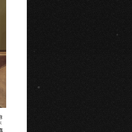
泡
不
直