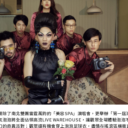
場除了南北雙團雷霆萬鈞的「美容SPA」演唱會，更舉辦「第一屆
泡泡將全面佔領高流LIVE WAREHOUSE，讓觀眾全場體驗泡泡
幻的奇異派對；觀眾還有機會穿上泡泡足球衣，盡情在搖滾區橫衝