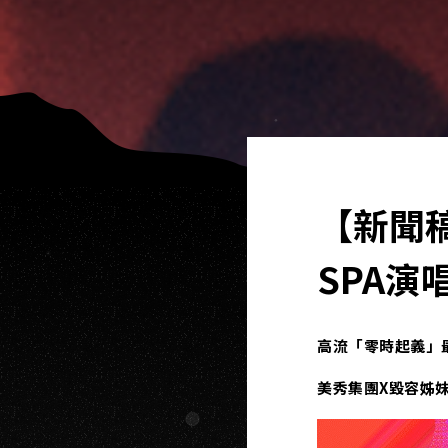
【新聞
SPA演
高流「零時起義」最
美秀集團X毀容姊