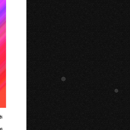
O
本
毀