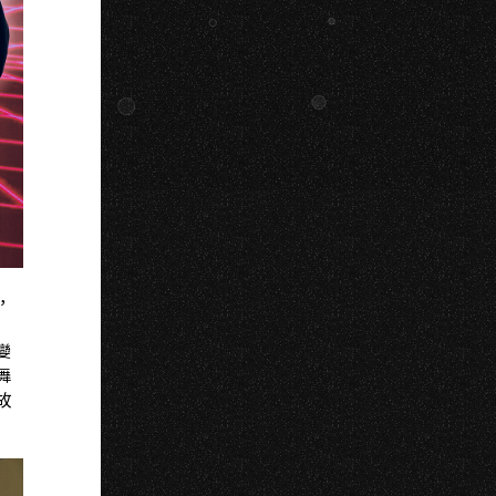
N
，
變
舞
故