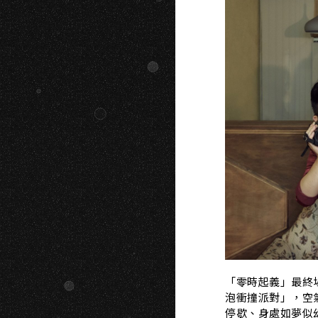
「零時起義」最終
泡衝撞派對」，空氣
停歇、身處如夢似