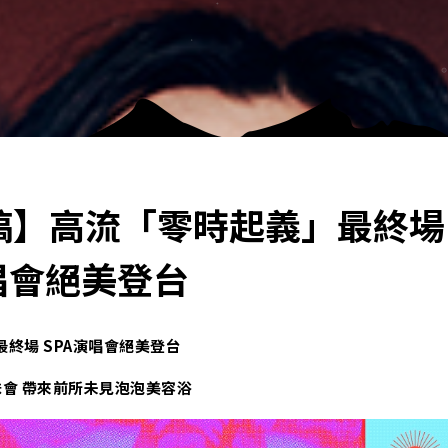
稿】高流「零時起義」最終場
唱會絕美登台
終場 SPA演唱會絕美登台
妹會 帶來前所未見泡泡美容浴