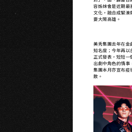
容姊妹會是近期最
文化，融合成緊湊
要大鬧高雄。
美秀集團去年在金
知名度；今年再以
正式發表，短短一
出劇中角色的情事
集團本月亦宣布疫
散。