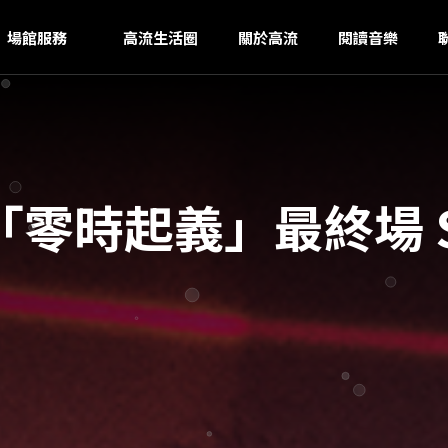
U
ｚ
場館服務
高流生活圈
關於高流
閱讀音樂
零時起義」最終場 