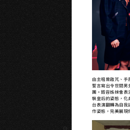
I
由主唱曾啟芃、手
誓言寫出令世間男
團。毀容姊妹會表
裝皇后的姿態，化
台表演翻轉為自我
作姿態，完美展現