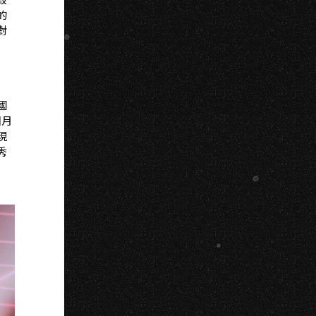
的
對
國
個月
現
秀