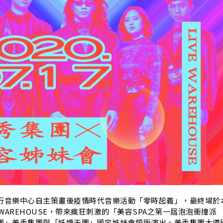
A
行音樂中心自主策畫後疫情時代音樂活動「零時起義」，最終場於
IVE WAREHOUSE，帶來瘋狂刺激的「美容SPA之第一屆泡泡衝撞派
團」美秀集團與「妖嬌天團」毀容姊妹會領銜演出。美秀集團大讚