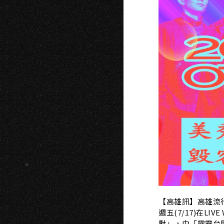
K
【高雄訊】高雄流
週五(7/17)在L
對」，由「霹靂台