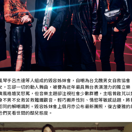
U
風琴手呂杰達等人組成的毀容姊妹會，自嘲為台北醜男女自救協會
女，忘卻一切的動人舞曲，被譽為近年最具舞台表演潛力的獨立樂
演風格嬉笑怒罵，但音樂主題卻注視社會少數群體，主唱曾啟芃以
身不男不女救苦救難鐵觀音，輕巧搬弄性別、情慾等敏感話題，將
認同的解嘲諷刺。毀容姊妹會上個月亦公布最新團照，復古優雅的
他們笑看世間的酷兒態度。