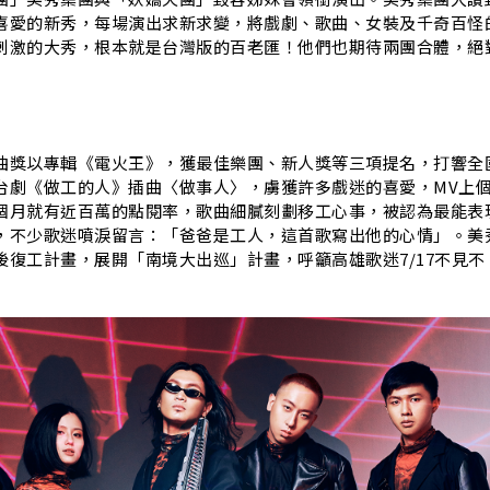
喜愛的新秀，每場演出求新求變，將戲劇、歌曲、女裝及千奇百怪
刺激的大秀，根本就是台灣版的百老匯！他們也期待兩團合體，絕
曲獎以專輯《電火王》，獲最佳樂團、新人獎等三項提名，打響全
台劇《做工的人》插曲〈做事人〉，虜獲許多戲迷的喜愛，MV上
個月就有近百萬的點閱率，歌曲細膩刻劃移工心事，被認為最能表
，不少歌迷噴淚留言：「爸爸是工人，這首歌寫出他的心情」。美
後復工計畫，展開「南境大出巡」計畫，呼籲高雄歌迷7/17不見不