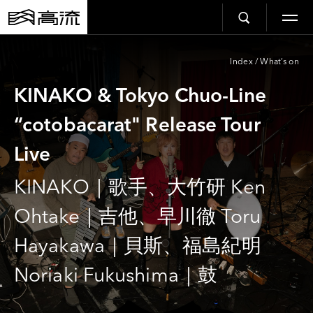
Index
/
What’s on
KINAKO & Tokyo Chuo-Line
“cotobacarat" Release Tour
Live
KINAKO｜歌手、大竹研 Ken
Ohtake｜吉他、早川徹 Toru
Hayakawa｜貝斯、福島紀明
Noriaki Fukushima｜鼓