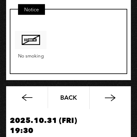
Notice
No smoking
BACK
South
Music
Department
2025.10.31 (FRI)
of
19:30
KMC：