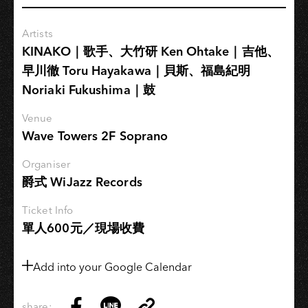
Song
出
Artists
台
KINAKO｜歌手、大竹研 Ken Ohtake｜吉他、
灣
早川徹 Toru Hayakawa｜貝斯、福島紀明
味
Noriaki Fukushima｜鼓
Lyric
Workshop
Venue
Wave Towers 2F Soprano
Organiser
爵式 WiJazz Records
Ticket Info
單人600元／現場收費
Add into your Google Calendar
share: