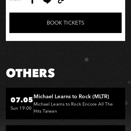
Copy
Share
Share
Copy
Link
on
on
Link
Facebook
LINE
BOOK TICKETS
OTHERS
Hi-Ing Music Hall
Michael Learns to Rock (MLTR)
07.05
Michael Learns to Rock Encore All The
Sun 19:00
Hits Taiwan
Hi-Ing Music Hall