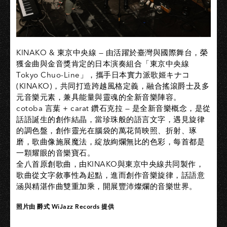
KINAKO & 東京中央線 — 由活躍於臺灣與國際舞台，榮
獲金曲與金音獎肯定的日本演奏組合「東京中央線
Tokyo Chuo-Line」，攜手日本實力派歌姬キナコ
(KINAKO)，共同打造跨越風格定義，融合搖滾爵士及多
元音樂元素，兼具能量與靈魂的全新音樂陣容。
cotoba 言葉 + carat 鑽石克拉 — 是全新音樂概念，是從
話語誕生的創作結晶，當珍珠般的語言文字，遇見旋律
的調色盤，創作靈光在腦袋的萬花筒映照、折射、琢
磨，歌曲像施展魔法，綻放絢爛無比的色彩，每首都是
一顆耀眼的音樂寶石。
全八首原創歌曲，由KINAKO與東京中央線共同製作，
歌曲從文字敘事性為起點，進而創作音樂旋律，話語意
涵與精湛作曲雙重加乘，開展豐沛燦爛的音樂世界。
照片由 爵式 WiJazz Records 提供