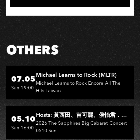
OTHERS
Hi-Ing Music Hall
Michael Learns to Rock (MLTR)
07.05
Michael Learns to Rock Encore All The
Sun 19:00
Hits Taiwan
Hi-Ing Music Hall
Hosts: 黃西田、苗可麗、侯怡君．
05.10
Entertainers: 葉啟田、鳥來嬤-吳
2026 The Sapphires Big Cabaret Concert
Sun 16:00
0510 Sun
敏、王彩樺、王瑞霞、吳淑敏、施文