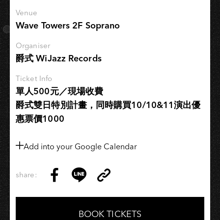
謝
Venue
佳
Wave Towers 2F Soprano
青
四
Organiser
爵式 WiJazz Records
重
奏
Ticket Info
單人500元／現場收費
爵式雙日特別計畫，同時購買10/10&11演出優
惠票價1000
Add into your Google Calendar
share:
Copy
Share
Share
Copy
Link
on
on
Link
Facebook
LINE
BOOK TICKETS