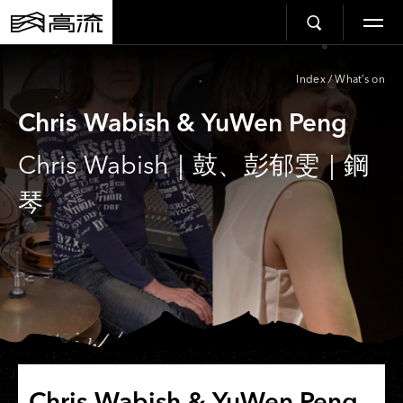
Index
/
What’s on
Chris Wabish & YuWen Peng
Chris Wabish｜鼓、彭郁雯｜鋼
琴
Chris Wabish & YuWen Peng