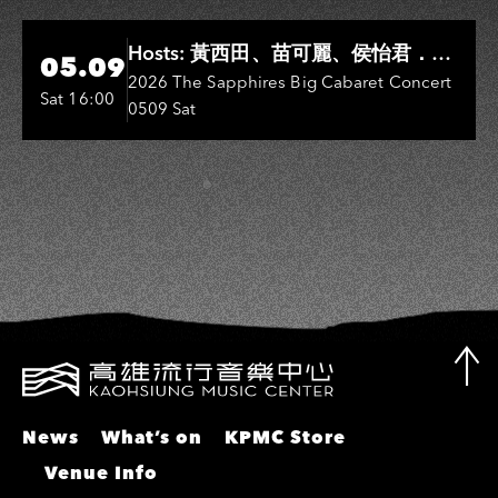
彬、邵大倫、曹雅雯、陳孟賢、黃露
瑤
Hi-Ing Music Hall
Hosts: 黃西田、苗可麗、侯怡君．
05.09
Entertainers: 葉啟田、鳥來嬤-吳
2026 The Sapphires Big Cabaret Concert
Sat 16:00
0509 Sat
敏、張秀卿、王彩樺、吳淑敏、施文
彬、邵大倫、曹雅雯、陳孟賢、黃露
瑤
News
What’s on
KPMC Store
Venue Info