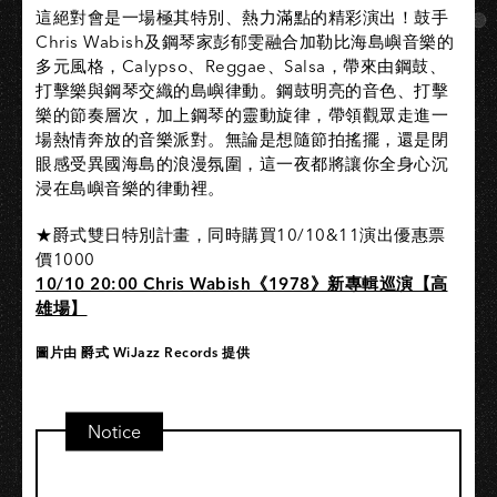
這絕對會是一場極其特別、熱力滿點的精彩演出！鼓手
Chris Wabish及鋼琴家彭郁雯融合加勒比海島嶼音樂的
多元風格，Calypso、Reggae、Salsa，帶來由鋼鼓、
打擊樂與鋼琴交織的島嶼律動。鋼鼓明亮的音色、打擊
樂的節奏層次，加上鋼琴的靈動旋律，帶領觀眾走進一
場熱情奔放的音樂派對。無論是想隨節拍搖擺，還是閉
眼感受異國海島的浪漫氛圍，這一夜都將讓你全身心沉
浸在島嶼音樂的律動裡。
★爵式雙日特別計畫，同時購買10/10&11演出優惠票
價1000
10/10 20:00 Chris Wabish《1978》新專輯巡演【高
雄場】
圖片由 爵式 WiJazz Records 提供
Notice