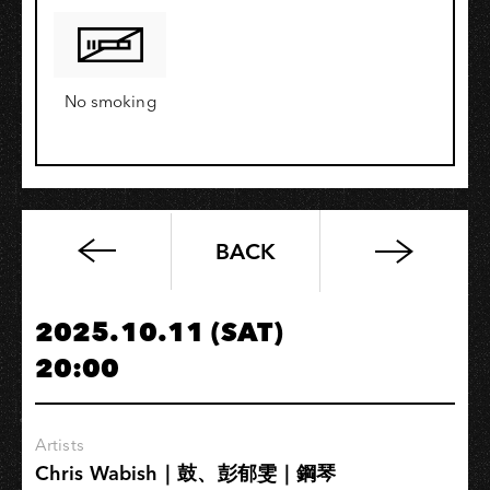
No smoking
BACK
費
城
紐
2025.10.11 (SAT)
約
20:00
經
典
之
Artists
聲
Chris Wabish｜鼓、彭郁雯｜鋼琴
｜