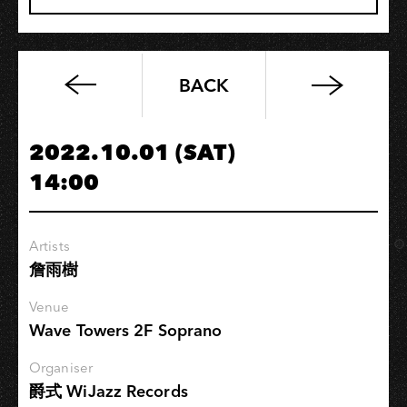
BACK
Moondream
Reality
2022.10.01 (SAT)
14:00
Artists
詹雨樹
Venue
Wave Towers 2F Soprano
Organiser
爵式 WiJazz Records