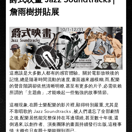
詹雨樹拼貼展
這應該是大多數人都有的感官體驗。關於電影放映後的
記憶,總是隨著時間流動的速度,畫面越來越模糊,而,配樂
的聲音階調卻依然清晰明瞭,甚至有更多的片子,必需依賴
所謂的「主題曲」,才能喚起一些勉強的故事情節。
這種現象,在爵士樂配樂的影片裡,顯得特別嚴重,尤其是
不靠唱歌的 Jazz Soundtracks ,被人們遺忘了全部劇情
之後,配樂居然能完整保持在耳邊環繞,甚至數十年後,還
倒過來,以創作者、演奏團隊的畫面持續發行出版,這種事
情,大概也只有爵士樂能辦到而已。