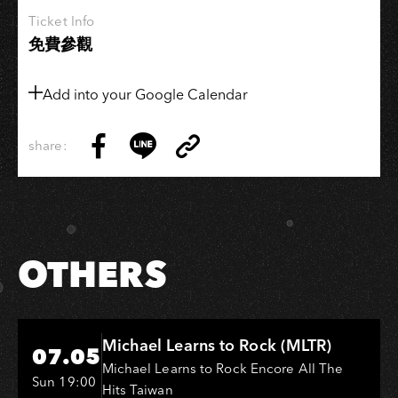
Ticket Info
免費參觀
Add into your Google Calendar
share:
Copy
Share
Share
Copy
Link
on
on
Link
Facebook
LINE
OTHERS
Hi-Ing Music Hall
Michael Learns to Rock (MLTR)
07.05
Michael Learns to Rock Encore All The
Sun 19:00
Hits Taiwan