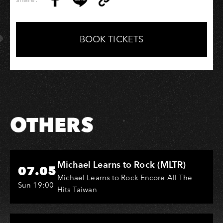
Copy
Share
Share
Copy
Link
on
on
Link
Facebook
LINE
BOOK TICKETS
OTHERS
Hi-Ing Music Hall
Michael Learns to Rock (MLTR)
07.05
Michael Learns to Rock Encore All The
Sun 19:00
Hits Taiwan
Hi-Ing Music Hall