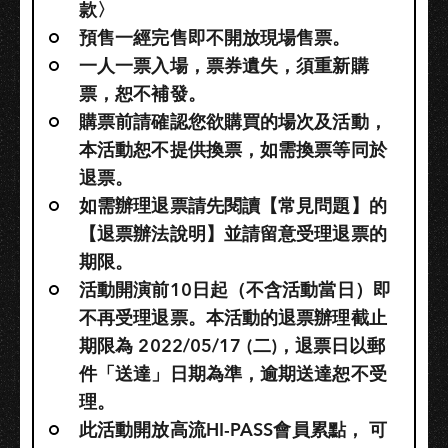
款〉
預售一經完售即不開放現場售票。
一人一票入場，票券遺失，須重新購
票，恕不補發。
購票前請確認您欲購買的場次及活動，
本活動恕不提供換票，如需換票等同於
退票。
如需辦理退票請先閱讀【常見問題】的
【退票辦法說明】並請留意受理退票的
期限。
活動開演前10日起（不含活動當日）即
不再受理退票。本活動的退票辦理截止
期限為 2022/05/17 (二)，退票日以郵
件「送達」日期為準，逾期送達恕不受
理。
此活動開放高流HI-PASS會員累點，​ 可