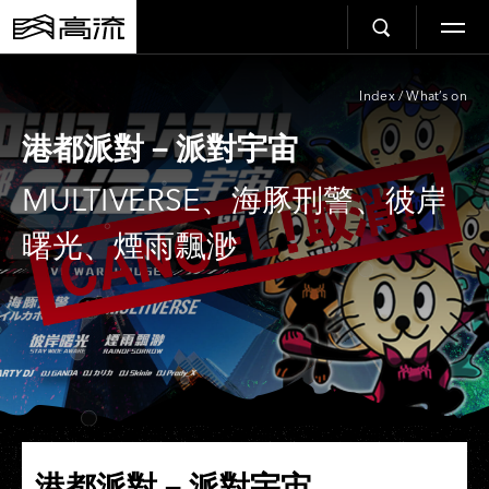
Index
/
What’s on
港都派對－派對宇宙
MULTIVERSE、海豚刑警、彼岸
曙光、煙雨飄渺
港都派對－派對宇宙