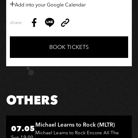
Add into your Google Calendar
share:
Copy
Share
Share
Copy
Link
on
on
Link
Facebook
LINE
BOOK TICKETS
OTHERS
Hi-Ing Music Hall
Michael Learns to Rock (MLTR)
07.05
Michael Learns to Rock Encore All The
Sun 19:00