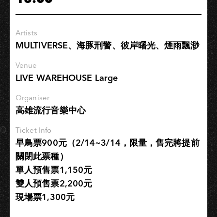
影
共
振
Artists
｜
MULTIVERSE、海豚刑警、彼岸曙光、煙雨飄渺
動
漫
Venue
英
LIVE WAREHOUSE Large
雄
的
Organiser
高雄流行音樂中心
音
樂
Ticket Info
宇
早鳥票900元（2/14~3/14，限量，售完將提前
宙
關閉此票種）
單人預售票1,150元
雙人預售票2,200元
現場票1,300元