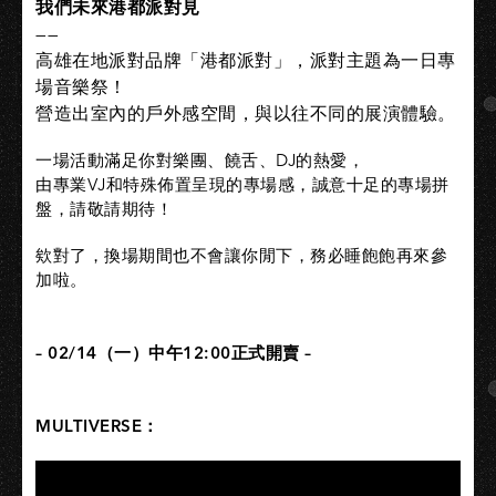
我們未來港都派對見
——
高雄在地派對品牌「港都派對」，派對主題為一日專
場音樂祭！
營造出室內的戶外感空間，與以往不同的展演體驗。​
​一場活動滿足你對樂團、饒舌、DJ的熱愛，
由專業VJ和特殊佈置呈現的專場感，誠意十足的專場拼
盤，請敬請期待！​
​欸對了，換場期間也不會讓你閒下，務必睡飽飽再來參
加啦。​
– 02/14（一）中午12:00正式開賣 –​
MULTIVERSE：