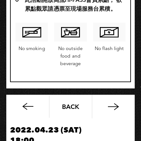
累點觀眾請憑票至現場服務台累積。
No smoking
No outside
No flash light
food and
beverage
BACK
高
流
系：
2022.04.23 (SAT)
樂
18:00