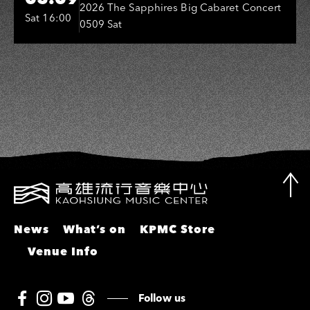
Entertainers: 葉啟田、鳥來嬤-吳
2026 The Sapphires Big Cabaret Concert
Sat 16:00
0509 Sat
敏、張秀卿、王彩樺、吳淑敏、施文
彬、邵大倫、曹雅雯、陳孟賢、黃露
瑤
News
What’s on
KPMC Store
Venue Info
Follow us