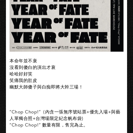
本命年並不衰
沒看到傻白的演出才衰
哈哈好好笑
笑痛我的肚皮
幽默大師傻子與白痴即將大幹三場！
“Chop Chop!” (內含一張無序號站票+優先入場+與藝
人單獨合照+台灣場限定紀念帆布袋)
“Chop Chop!” 數量有限，售完為止。