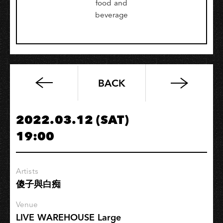
food and
beverage
BACK
淺
動
十：
2022.03.12 (SAT)
淺
19:00
動
開
唱
Artists
傻子與白痴
Venue
LIVE WAREHOUSE Large