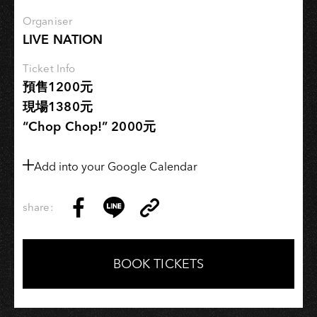
Organiser
LIVE NATION
Ticket Info
預售1200元
現場1380元
“Chop Chop!” 2000元
Add into your Google Calendar
share:
Copy
Share
Share
Copy
Link
on
on
Link
Facebook
LINE
BOOK TICKETS