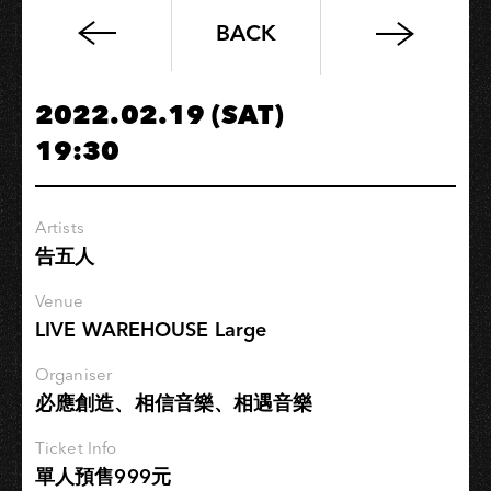
BACK
《流
浪‧
歸
2022.02.19 (SAT)
鄉》
19:30
專
輯
巡
Artists
迴
告五人
演
唱
Venue
會
LIVE WAREHOUSE Large
−高
雄
Organiser
必應創造、相信音樂、相遇音樂
場
Ticket Info
單人預售999元