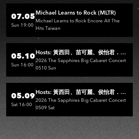
Hi-Ing Music Hall
Michael Learns to Rock (MLTR)
07.05
Michael Learns to Rock Encore All The
Sun 19:00
Hits Taiwan
Hi-Ing Music Hall
Hosts: 黃西田、苗可麗、侯怡君．
05.10
Entertainers: 葉啟田、鳥來嬤-吳
2026 The Sapphires Big Cabaret Concert
Sun 16:00
0510 Sun
敏、王彩樺、王瑞霞、吳淑敏、施文
彬、邵大倫、曹雅雯、陳孟賢、黃露
瑤
Hi-Ing Music Hall
Hosts: 黃西田、苗可麗、侯怡君．
05.09
Entertainers: 葉啟田、鳥來嬤-吳
2026 The Sapphires Big Cabaret Concert
Sat 16:00
0509 Sat
敏、張秀卿、王彩樺、吳淑敏、施文
彬、邵大倫、曹雅雯、陳孟賢、黃露
瑤