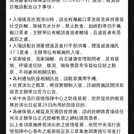
因應嚴重特殊傳染性肺炎（COVID-19）疫情，觀賞節
目敬請配合以下事項︰
▪️ 入場後及欣賞演出時，請全程佩戴口罩並留意保持適當
社交距離，除補充水分外，禁止飲食。如經勸導仍不佩
戴口罩者，主辦單位有權請違規者離場，且違規者有受
裁罰之虞。
▪️ 入場請配合測量體溫及進行手部消毒，體溫超過攝氏
37.5度者，主辦單位有權婉拒入場。
▪️ 居家檢疫、居家隔離、自主健康管理期間者，及有發
燒、呼吸道症狀、腹瀉、嗅味覺異常等疑似症狀之觀
眾，不得參與相關活動。
▪️ 為利通知防疫相關訊息，請觀眾攜帶手機。
▪️ 欣賞演出之觀眾，將採實聯制入場，詳細措施請開演前
留意主辦單位官方公告。
▪️ 依中央流行疫情指揮中心之防疫規範，您所提供的個資
將於演出日起算28日內用於防疫目的。
▪️ 為確保個人權益及完善防疫措施，請勿於網路賣場或任
何非主辦單位正式授權售票之網站購買票券。
以上各項措施將視演出前之疫情發展，依照中央流行疫
情指揮中心發布之最新規定及公眾集會因應指引等進行