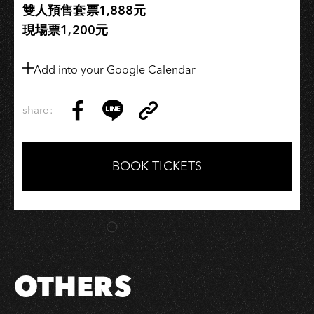
雙人預售套票1,888元
現場票1,200元
Add into your Google Calendar
share:
Copy
Share
Share
Copy
Link
on
on
Link
Facebook
LINE
BOOK TICKETS
OTHERS