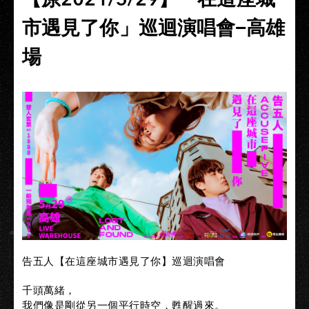
市遇見了你」巡迴演唱會−高雄
場
告五人【在這座城市遇見了你】巡迴演唱會
千頭萬緒，
我們像是剛從另一個平行時空，甦醒過來。