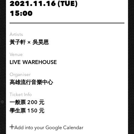
2021.11.16 (TUE)
超
15:00
營
養
學
Artists
分
黃子軒 × 吳昊恩
VOL.2
｜
Venue
從
LIVE WAREHOUSE
影
視
Organiser
高雄流行音樂中心
音
樂
Ticket Info
談
一般票 200 元
時
學生票 150 元
代
印
痕
Add into your Google Calendar