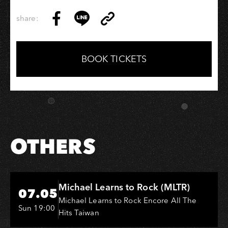
─
以
share:
Copy
史
Share
Share
Copy
Link
擷
on
on
Link
詠
Facebook
LINE
BOOK TICKETS
作
品
為
例
OTHERS
Hi-Ing Music Hall
Michael Learns to Rock (MLTR)
07.05
Michael Learns to Rock Encore All The
Sun 19:00
Hits Taiwan