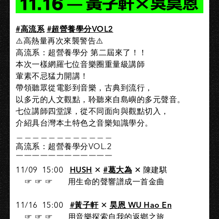
#高流系
#超營養學分VOL2
⚠️高熱量再次來襲警告⚠️
高流系：超營養學分 第二屆來了！！
本次一樣網羅七位音樂圈重量級講師
葷素不忌猛力開講！
帶領聽眾從電影到音樂，古典到流行，
以多元的人文觀點，聆聽來自島嶼的多元聲音。
七位講師四堂課，從不同面向與觀點切入，
介紹具台灣本土特色之音樂知識學分。
＿＿＿＿＿＿＿＿＿＿＿＿
高流系：超營養學分VOL.2
￣￣￣￣￣￣￣￣￣￣￣￣
11/09 ​ 15:00 ​ ​
HUSH
​ ✕
#葛大為
✕ 陳建騏
​ ​ ​ ​ ☞ ☞ ☞ ​ ​ 用生命的聲響譜成一首金曲
11/16 ​ 15:00 ​ ​
#黃子軒
✕
昊恩 WU Hao En
​ ​ ​ ​ ☞ ☞ ☞ ​ ​ 用音樂探索自我的返鄉之旅​