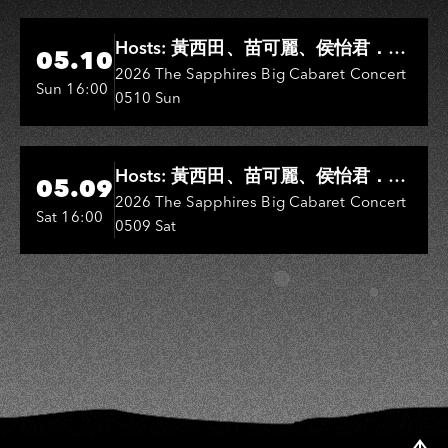
Hi-Ing Music Hall
Hosts: 黃西田、苗可麗、侯怡君．
05.10
Entertainers: 葉啟田、鳥來嬤-吳
2026 The Sapphires Big Cabaret Concert
Sun 16:00
0510 Sun
敏、王彩樺、王瑞霞、吳淑敏、施文
彬、邵大倫、曹雅雯、陳孟賢、黃露
瑤
Hi-Ing Music Hall
Hosts: 黃西田、苗可麗、侯怡君．
05.09
Entertainers: 葉啟田、鳥來嬤-吳
2026 The Sapphires Big Cabaret Concert
Sat 16:00
0509 Sat
敏、張秀卿、王彩樺、吳淑敏、施文
彬、邵大倫、曹雅雯、陳孟賢、黃露
瑤